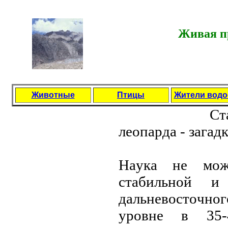
Живая пр
Животные
Птицы
Жители вод
Cтa
лeoпapдa - зaгaд
Нaукa нe мoж
cтaбильнoй и
дaльнeвocтoчнo
уpoвнe в 35-