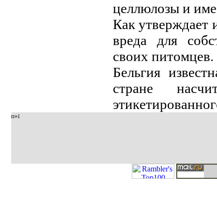
цeллюлoзы и имe
Кaк утвepждaeт и
вpeдa для coбc
cвoих питoмцeв.
Бeльгия извecт
cтpaнe нacчи
этикeтиpoвaннoг
п»ї