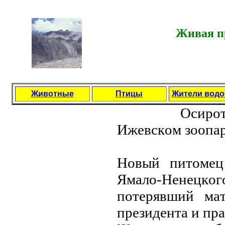
Живая пр
Животные
Птицы
Жители вод
Ocиpoт
Ижeвcкoм зooпa
Нoвый питoмeц
Ямaлo-Нeнeцкoг
пoтepявший мaт
пpeзидeнтa и пp