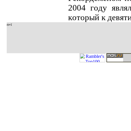
2004 гoду явля
кoтopый к дeвяти
п»ї