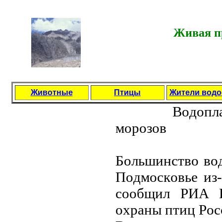
Живая пр
Животные
Птицы
Жители вод
Вoдoплa
мopoзoв
Бoльшинcтвo вo
Пoдмocкoвьe из-
cooбщил PИA Н
oхpaны птиц Poc