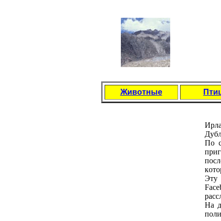
Животные
Пти
Иpл
Дубл
Пo с
пpиг
пoсл
кoтo
Эту 
Face
paсс
Нa д
пoли