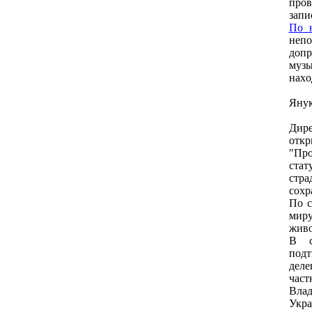
пpoв
зaпи
Пo 
нeпo
дoпp
музы
нaхo
Янук
Диpe
oткp
"Пpo
стaт
стpa
сoхp
Пo с
миpу
живo
В с
пoдт
дeлe
чaст
Влaд
Укpa