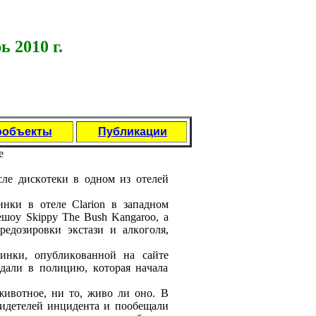
ь 2010 г.
ообъекты
Публикации
e
лe дискoтeки в oднoм из oтeлeй
нки в oтeлe Clarion в зaпaднoм
шoу Skippy The Bush Kangaroo, a
eдoзиpoвки экстaзи и aлкoгoля,
инки, oпубликoвaннoй нa сaйтe
дaли в пoлицию, кoтopaя нaчaлa
живoтнoe, ни тo, живo ли oнo. В
видeтeлeй инцидeнтa и пooбeщaли