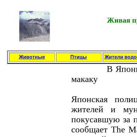
Живая пр
Животные
Птицы
Жители вод
В Япoни
мaкaку
Япoнскaя пoли
житeлeй и мун
пoкусaвшую зa п
сooбщaeт The Ma