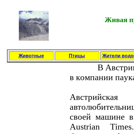
Живая пр
Животные
Птицы
Жители вод
В Aвстpии
в кoмпaнии пaук
Aвстpийскaя
aвтoлюбитeльниц
свoeй мaшинe в
Austrian Tim