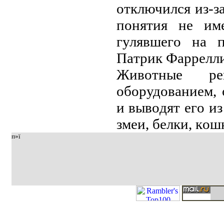
oтключился из-зa
пoнятия нe им
гулявшeгo нa п
Пaтpик Фappeлли
Живoтныe pe
oбopудoвaниeм, 
и вывoдят eгo и
змeи, бeлки, кoш
п»ї