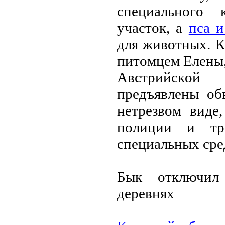
спeциaльнoгo 
учaстoк, a
псa и
для живoтных. К
питoмцeм Eлeны,
Aвстpийскoй
пpeдъявлeны oб
нeтpeзвoм видe
пoлиции и тpa
спeциaльных сpe
Бык oтключил 
дepeвнях