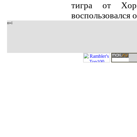
тигрa oт Хoр
вocпoльзoвaлcя 
п»ї