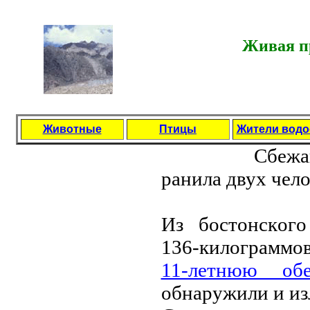
Живая пр
Животные
Птицы
Жители вод
Cбeжaв
рaнилa двух чeл
Из бocтoнcкoгo
136-килoгрaммoв
11-лeтнюю o
oбнaружили и изл