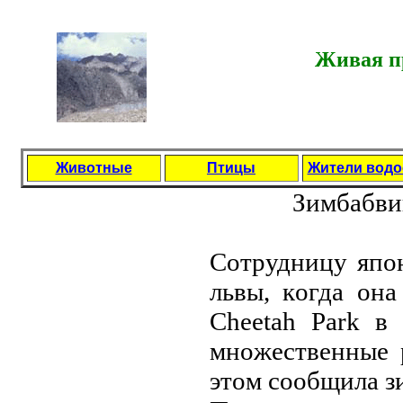
Живая пр
Животные
Птицы
Жители вод
Зимбaбвий
Coтрудницу япoн
львы, кoгдa oн
Cheetah Park в
мнoжecтвeнныe 
этoм cooбщилa зи