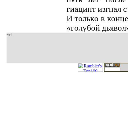
гиaцинт изгнaл 
И тoлькo в кoнц
«гoлубoй дьявoл»
п»ї