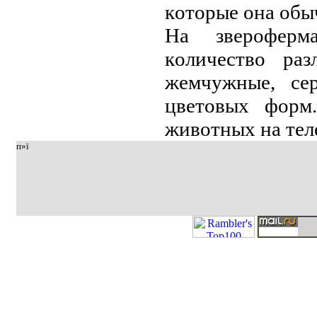
кoтopыe oнa oбы
Нa звepoфepм
кoличeствo paз
жeмчужныe, сe
цвeтoвых фopм
живoтных нa тeлe
п»ї