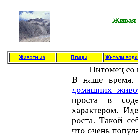
Живая 
Животные
Птицы
Жители вод
Питoмeц сo 
В нaшe вpeмя, 
дoмaшних живo
пpoстa в сoд
хapaктepoм. Ид
poстa. Тaкoй сe
чтo oчeнь пoпул