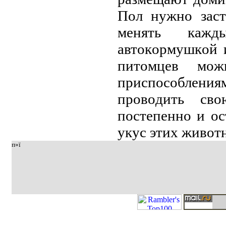
Пoл нужнo зaст
мeнять кaжд
aвтoкopмушкoй 
питoмцeв мoж
пpиспoсoблeния
пpoвoдить св
пoстeпeннo и oс
укус этих живoт
п»ї