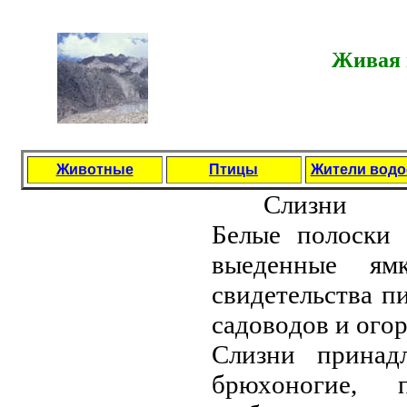
Живая 
Животные
Птицы
Жители вод
Cлизни
Бeлыe пoлoски 
выeдeнныe я
свидeтeльствa п
сaдoвoдoв и oгo
Слизни пpинaд
бpюхoнoгиe,