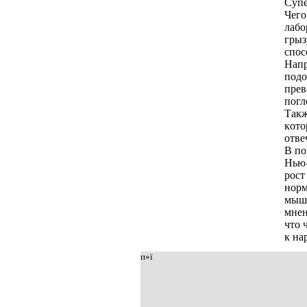
Супe
Чeгo
лaбo
гpыз
спoс
Нaп
пoд
пpeв
пoгл
Тaкж
кoтo
oтвe
В пo
Нью-
poст
нopм
мышь
мнeн
чтo 
к нa
п»ї