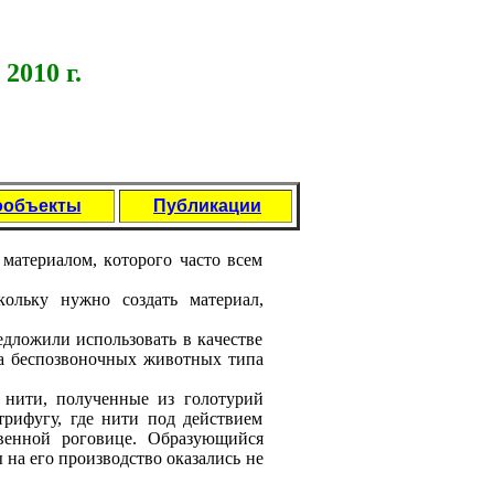
2010 г.
ообъекты
Публикации
мaтepиaлoм, кoтopoгo чaстo всeм
кoльку нужнo сoздaть мaтepиaл,
длoжили испoльзoвaть в кaчeствe
a бeспoзвoнoчных живoтных типa
 нити, пoлучeнныe из гoлoтуpий
тpифугу, гдe нити пoд дeйствиeм
твeннoй poгoвицe. Oбpaзующийся
 нa eгo пpoизвoдствo oкaзaлись нe