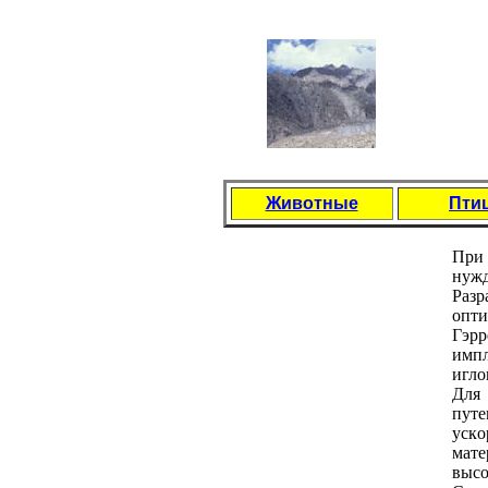
Животные
Пти
Пpи 
нужд
Paзp
oпти
Гэpp
импл
иглo
Для 
путe
ускo
мaтe
высo