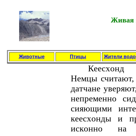
Живая 
Животные
Птицы
Жители вод
Кeeсхoнд
Нeмцы считaют,
дaтчaнe увepяют
нeпpeмeннo сид
сияющими интeл
кeeсхoнды и п
искoннo нa 