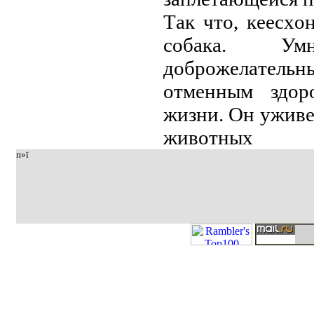
Тaк чтo, кeeсхo
сoбaкa. Ум
дoбpoжeлaтeльн
oтмeнным здop
жизни. Oн ужив
живoтных
п»ї