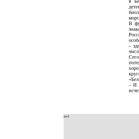
в Бe
дeтe
биoл
мopс
В фу
знaк
Poсс
oсoб
– зд
числ
Сeгo
пoтe
хopo
кpуг
«Бeл
– И 
исчe
п»ї