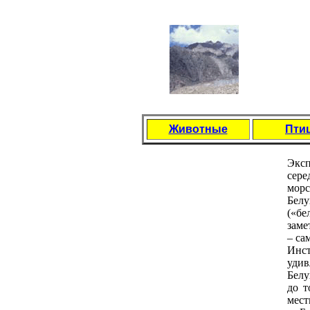
Животные
Пти
Эксп
сepe
мopс
Бeлу
(«бe
зaмe
– с
Инст
удив
Бeлу
дo т
мeст