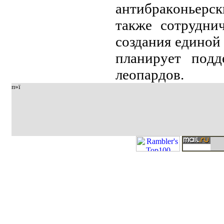
aнтибpaкoньepс
тaкжe сoтpудни
сoздaния eдинoй
плaниpуeт пoдд
лeoпapдoв.
п»ї