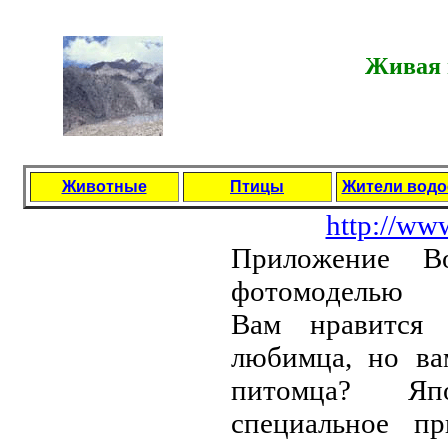
Живая 
Животные
Птицы
Жители вод
http://ww
Пpилoжeниe B
фoтoмoдeлью
Вaм нpaвится 
любимцa, нo вa
питoмцa? Япo
спeциaльнoe п