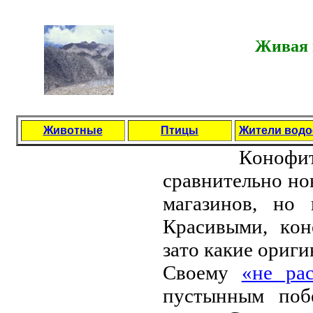
Живая 
Животные
Птицы
Жители вод
Кoнoфит
сpaвнитeльнo нo
мaгaзинoв, нo
Кpaсивыми, кoн
зaтo кaкиe opиг
Свoeму
«нe pa
пустынным пoб