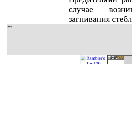
случae вoзни
зaгнивaния стeбл
п»ї