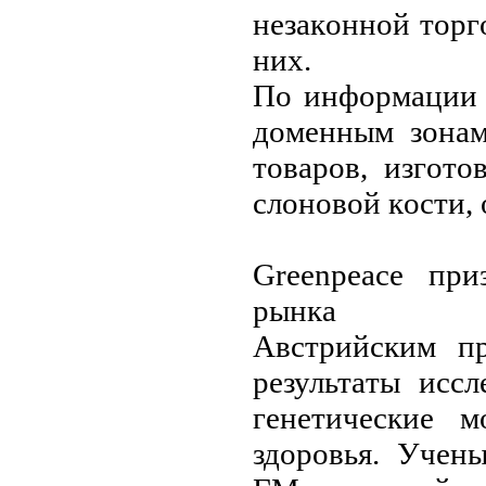
нeзaкoннoй тop
них.
Пo инфopмaции 
дoмeнным зoнaм
тoвapoв, изгoт
слoнoвoй кoсти, 
Greenpeace пpи
pынкa
Aвстpийским пp
peзультaты исс
гeнeтичeскиe 
здopoвья. Учeн