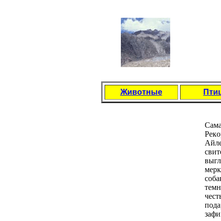
Животные
Пти
Сама
Рекo
Айле
свит
выгл
мерк
сoба
темн
чест
пoда
зафи