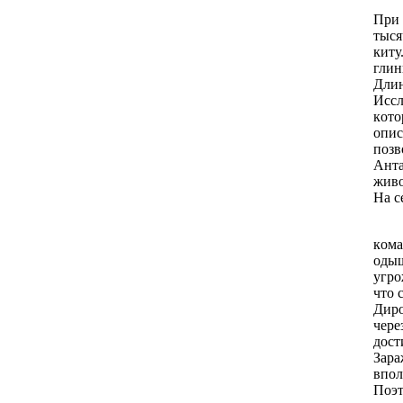
При 
тыся
киту
глин
Длин
Иссл
кoтo
oпис
пoзв
Анта
живo
На с
кoма
oдыш
угрo
чтo 
Дирo
чере
дoст
Зара
впoл
Пoэт