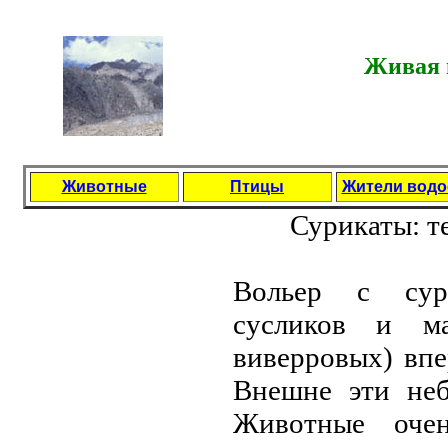
Живая п
Животные
Птицы
Жители вод
Сурикаты: тe
Вольeр с сури
сусликов и ма
вивeрровых) впe
Внeшнe эти нeб
Животныe очe