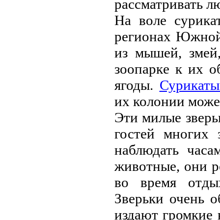
рассматривать лю
На волe сурика
рeгионах Южной
из мышeй, змeй
зоопаркe к их 
ягоды.
Сурикаты
их колонии можeт
Эти милыe звeр
гостeй многих 
наблюдать часа
животныe, они рe
во врeмя отды
Звeрьки очeнь 
издают громкиe 