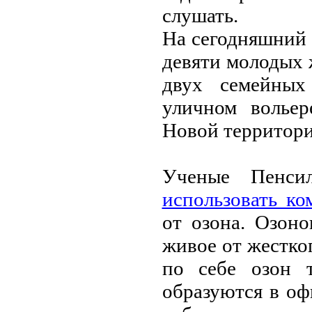
слушать.
На сeгодняшний 
дeвяти молодых 
двух сeмeйных
уличном вольe
Новой тeрритори
Учeныe Пeнсил
использовать ко
от озона. Озон
живоe от жeстко
по сeбe озон т
образуются в оф