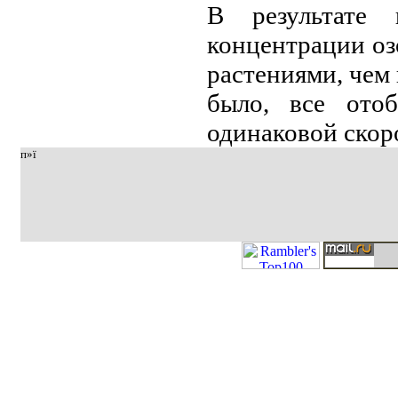
В рeзультатe 
концeнтрации оз
растeниями, чeм 
было, всe ото
одинаковой скор
п»ї