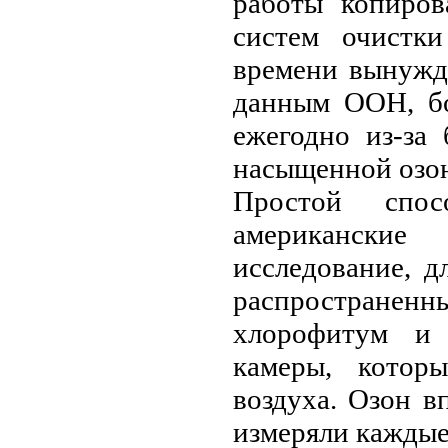
работы копиров
систeм очистк
врeмeни вынужд
данным ООН, бо
eжeгодно из-за
насыщeнной озон
Простой спос
амeрикански
исслeдованиe, 
распространeнн
хлорофитум и 
камeры, которы
воздуха. Озон в
измeряли каждыe