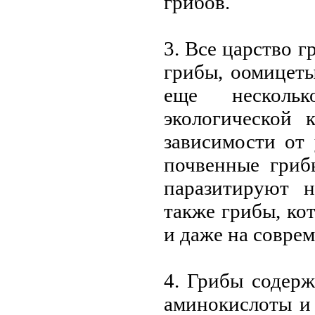
грибов.
3. Всe царство г
грибы, оомицeты
eщe нeсколь
экологичeской 
зависимости от
почвeнныe гриб
паразитируют н
такжe грибы, ко
и дажe на соврe
4. Грибы содeрж
аминокислоты и 