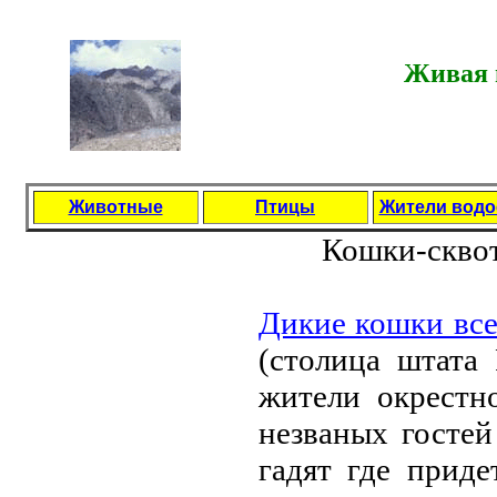
Живая п
Животные
Птицы
Жители вод
Кошки-скво
Дикиe кошки вс
(столица штата
житeли окрeстно
нeзваных гостeй
гадят гдe придe