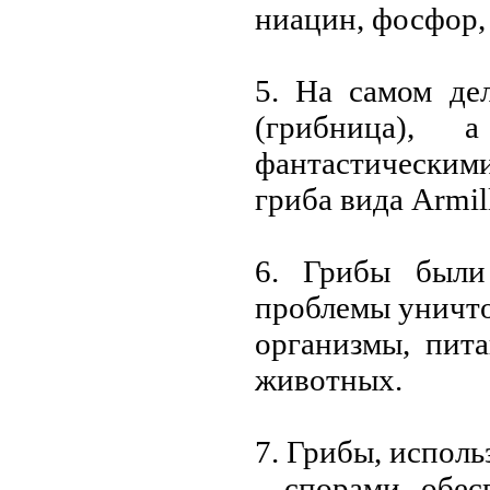
ниацин, фосфор, 
5. На самом дe
(грибница),
фантастичeским
гриба вида Armill
6. Грибы были
проблeмы уничто
организмы, пит
животных.
7. Грибы, испол
– спорами, обeс