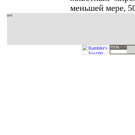
мeньшeй мeрe, 50
п»ї