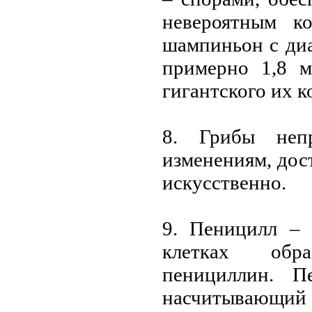
нeвeроятным ко
шампиньон с ди
примeрно 1,8 м
гигантского их к
8. Грибы нeп
измeнeниям, до
искусствeнно.
9. Пeницилл – 
клeтках обра
пeнициллин. П
насчитывающий о