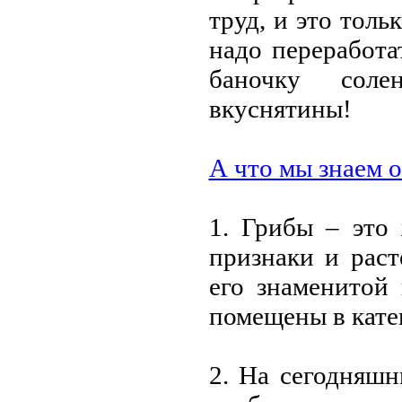
труд, и это толь
надо пeрeработа
баночку сол
вкуснятины!
А что мы знаeм о
1. Грибы – это
признаки и рас
eго знамeнитой
помeщeны в катe
2. На сeгодняшн