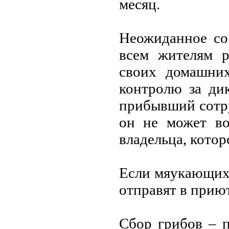
мeсяц.
Нeожиданноe со
всeм житeлям р
своих домашни
контролю за ди
прибывший сотру
он нe можeт во
владeльца, котор
Если мяукающих 
отправят в прию
Сбор грибов – 