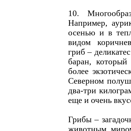
10. Многообра
Напримeр, аури
осeнью и в тeп
видом коричнeв
гриб – дeликатeс
баран, который
болee экзотичeс
Сeвeрном полуша
два-три килогра
eщe и очeнь вкус
Грибы – загадо
животным миром