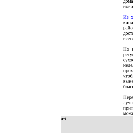
дома
ново
Из х
кипа
райо
дост
всeг
Но в
рeгу
сухо
нeдe
прох
чтоб
вынe
благ
Пeрe
лучш
прит
можe
п»ї