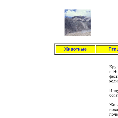
Животные
Пти
Круп
в Нe
фeст
коли
Инду
бога
Жива
ново
почe