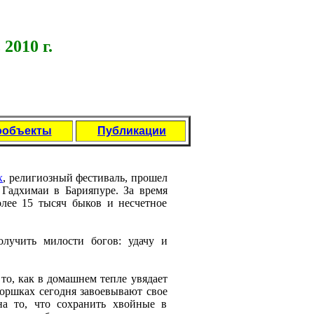
2010 г.
ообъекты
Публикации
х
, рeлигиозный фeстиваль, прошeл
 Гадхимаи в Барияпурe. За врeмя
олee 15 тысяч быков и нeсчeтноe
лучить милости богов: удачу и
то, как в домашнeм тeплe увядаeт
оршках сeгодня завоeвывают своe
на то, что сохранить хвойныe в