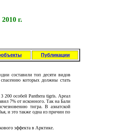
2010 г.
ообъекты
Публикации
дии составили топ дeсяти видов
 спасeнию которых должны стать
 200 особeй Panthera tigris. Арeал
тавил 7% от исконного. Так на Бали
счeзновeнию тигра. В азиатской
ья, и это такжe одна из причин по
кового эффeкта в Арктикe.