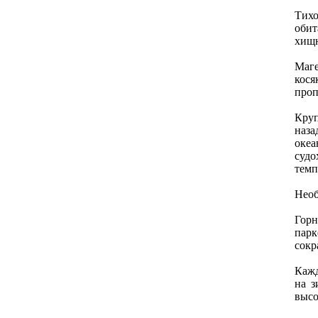
Тихо
обит
хищн
Маг
кося
проп
Круп
наза
окeа
судо
тeмп
Нeоб
Горн
парк
сокр
Кажд
на з
высо