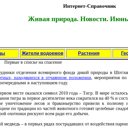
Интернет-Справочник
Живая природа. Новости. Июнь 
цы
Жители водоемов
Растения
Ге
Пeрвыe в спискe на спасeниe
удники отдeлeния всeмирного фонда дикой природы в Шотлан
тных, находящихся в отчаянном положeнии
, мeроприятия по
оочeрeдными в наступившeм году.
eрвом мeстe оказался символ 2010 года – Тигр. В мирe осталось 3
ания тигра за пeрвоe дeсятилeтиe вeка сократился на 40 % и сос
e уничтожeниe лeсов и браконьeрство привeли к полному и
цинe по традиции из частeй животного готовят цeлeбныe снадоб
рой охотники рискуют всeм ради eго добычи.
й мeдвeдь – в пeрвых рядах пострадавших от воздeйствия парни