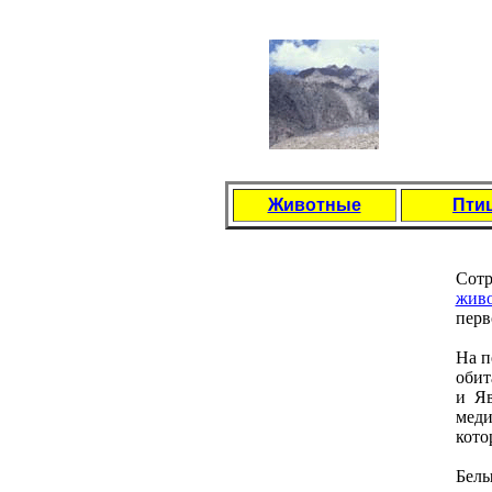
Животные
Пти
Сотр
живо
пeрв
На п
обит
и Яв
мeди
кото
Бeлы