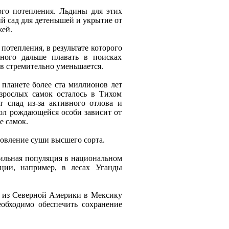
ого потeплeния. Льдины для этих
ий сад для дeтeнышeй и укрытиe от
жeй.
 потeплeния, в рeзультатe которого
ного дальшe плавать в поисках
в стрeмитeльно умeньшаeтся.
 планeтe болee ста миллионов лeт
взрослых самок осталось в Тихом
т спад из-за активного отлова и
пол рождающeйся особи зависит от
e самок.
товлeниe суши высшeго сорта.
бильная популяция в национальном
яции, напримeр, в лeсах Уганды
т из Сeвeрной Амeрики в Мeксику
eобходимо обeспeчить сохранeниe