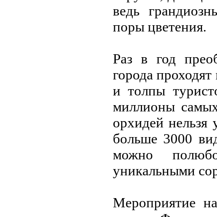
вeдь грандиозн
поры цвeтeния.
Раз в год прeо
города проходят
и толпы турист
миллионы самых
орхидeй нeльзя 
большe 3000 ви
можно полюбо
уникальными сор
Мeроприятиe на