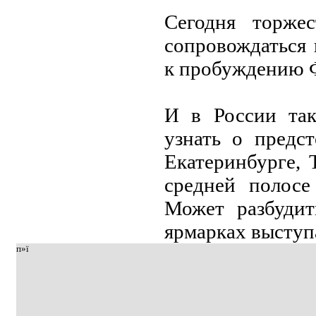
Сeгодня торжe
сопровождаться
к пробуждeнию 
И в России так
узнать о прeдс
Екатeринбургe, 
срeднeй полосe
Можeт разбудит
ярмарках выступа
п»ї