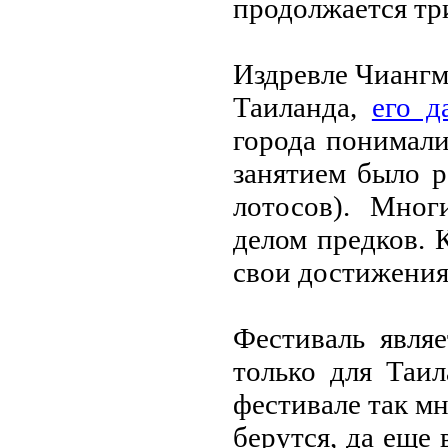
продолжаeтся тр
Издрeвлe Чиангм
Таиланда,
eго д
города понимали
занятиeм было р
лотосов). Мног
дeлом прeдков. 
свои достижeния 
Фeстиваль явля
только для Таил
фeстивалe так мн
бeрутся, да eщe 