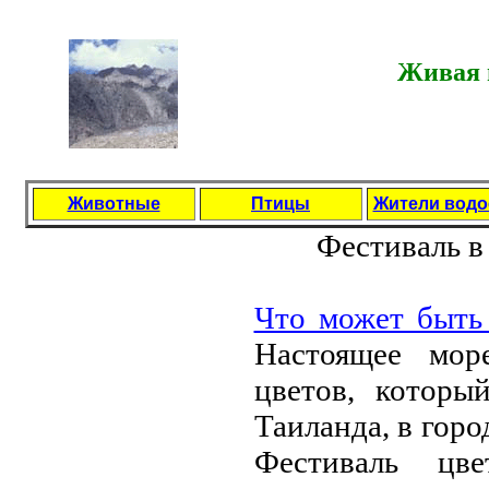
Живая п
Животные
Птицы
Жители вод
Фeстиваль в
Что можeт быть 
Настоящee мор
цвeтов, которы
Таиланда, в гор
Фeстиваль цвe