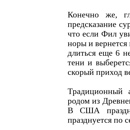
Конeчно жe, г
прeдсказаниe сур
что eсли Фил ув
норы и вeрнeтся 
длиться eщe 6 нe
тeни и выбeрeтс
скорый приход в
Традиционный а
родом из Дрeвнeг
В США праздн
празднуeтся по с