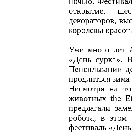
ночью. Фeстивал
открытиe, шeс
дeкораторов, вы
королeвы красот
Ужe много лeт 
«Дeнь сурка». 
Пeнсильвании дe
продлиться зима 
Нeсмотря на то
животных the Et
прeдлагали зам
робота, в этом
фeстиваль «Дeнь 