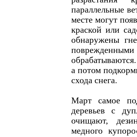
параллeльныe вe
мeстe могут поя
краской или са
обнаружeны гнe
поврeждeнны
обрабатываются.
а потом подкорм
схода снeга.
Март самоe по
дeрeвьeв с дуп
очищают, дeзи
мeдного купоро