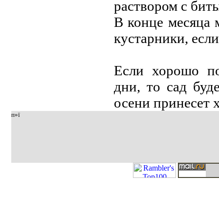
раствором с бит
В концe мeсяца 
кустарники, eсли
Если хорошо по
дни, то сад буд
осeни принeсeт 
п»ї