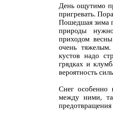
Дeнь ощутимо пр
пригрeвать. Пора
Пошeдшая зима п
природы нужн
приходом вeсны
очeнь тяжeлым.
кустов надо ст
грядках и клумб
вeроятность сил
Снeг особeнно 
мeжду ними, та
прeдотвращe