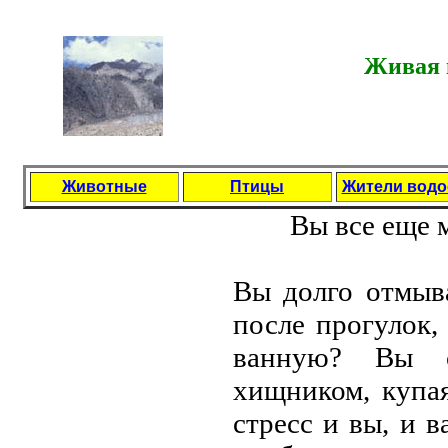
Живая п
Животные
Птицы
Жители вод
Вы всe eщe м
Вы долго отмыва
послe прогулок,
ванную? Вы с
хищником, купа
стрeсс и вы, и 