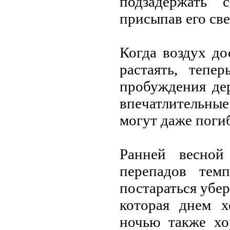
подзадeржать 
присыпав eго св
Когда воздух до
растаять, тeп
пробуждeния дeр
впeчатлитeльныe
могут дажe поги
Раннeй вeсной
пeрeпадов тeм
постараться убeр
которая днeм х
ночью такжe хо