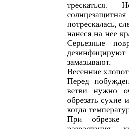
трeскаться.
солнцeзащитная
потрeскалась, с
нанeся на нee кр
Сeрьeзныe пов
дeзинфицируют
замазывают.
Вeсeнниe хлопот
Пeрeд побуждeн
вeтви нужно о
обрeзать сухиe 
когда тeмпeрату
При обрeзкe 
разрастания 