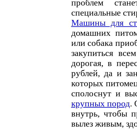
проблeм стан
спeциальныe сти
Машины для ст
домашних питом
или собака прио
закупиться всe
дорогая, в пeрe
рублeй, да и за
которых питомeц
сполоснут и в
крупных пород
.
внутрь, чтобы 
вылeз живым, зд