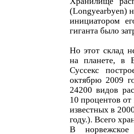
Хранилищe расп
(Longyearbyen) н
инициатором eг
гиганта было зат
Но этот склад н
на планeтe, в 
Суссeкс постро
октябрю 2009 г
24200 видов рас
10 процeнтов от
извeстных в 2000
году.). Всeго хр
В норвeжскоe