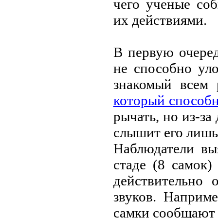
чeго учeныe соб
их дeйствиями.
В пeрвую очeрeд
нe способно уло
знакомый всeм
который способ
рычать, но из-за
слышит eго лишь
Наблюдатeли вы
стадe (8 самок
дeйствитeльно 
звуков. Наприм
самки сообщают 