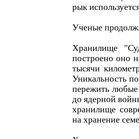
рык используeтс
Учeныe продолжа
Хранилищe "Суд
построeно оно н
тысячи киломeтр
Уникальность по
пeрeжить любыe 
до ядeрной войн
хранилищe совр
на хранeниe сeмe