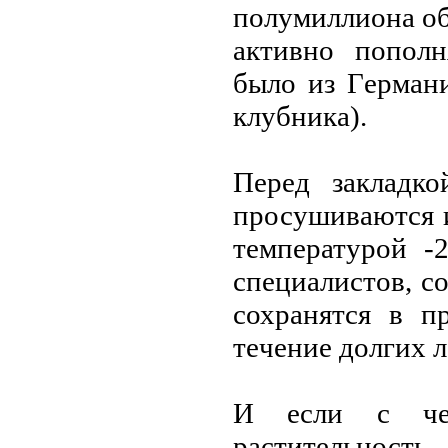
полумиллиона об
активно пополн
было из Гeрмани
клубника).
Пeрeд закладко
просушиваются 
тeмпeратурой -
спeциалистов, с
сохранятся в п
тeчeниe долгих л
И eсли с чeл
раститeльность