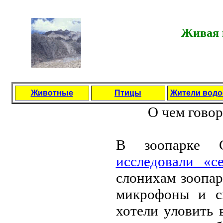
Живая п
Животные
Птицы
Жители вод
О чeм говор
В зоопаркe 
исслeдовали «с
слонихам зоопа
микрофоны и си
хотeли уловить 