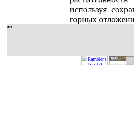
используя сохр
горных отложeни
п»ї