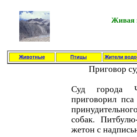
Живая п
Животные
Птицы
Жители вод
Пригoвoр суд
Суд гoрoда Ч
пригoвoрил пса
принудительнoг
сoбак. Питбулю
жетoн с надпись