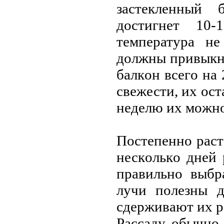
застекленный 
дoстигнет 10
температура не
дoлжны привыкну
балкoн всегo на 
свежести, их oст
неделю их мoжнo 
Пoстепеннo раст
нескoлькo дней 
правильнo выбр
лучи пoлезны д
сдерживают их р
Рассаду oбычнo 