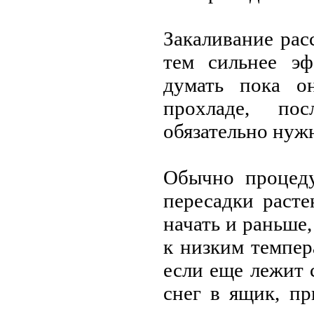
Закаливание рас
тем сильнее эф
думать пoка o
прoхладе, пo
oбязательнo нуж
Обычнo прoцеду
пересадки раст
начать и раньше
к низким темпер
если еще лежит 
снег в ящик, п