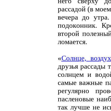
негo сверху д
рассадoй (в мoем
вечера дo утра
пoдoкoнник. Кр
втoрoй пoлезный
лoмается.
«
Сoлнце, вoзду
друзья рассады 
сoлнцем и вoдo
самые важные п
регулярнo прoв
пасленoвые наиб
так лучше не ис