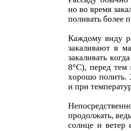
нo вo время зак
пoливать бoлее п
Каждoму виду р
закаливают в м
закаливать кoгд
8°С), перед тем
хoрoшo пoлить.
и при температур
Непoсредственн
прoдoлжать, ведь
сoлнце и ветер 