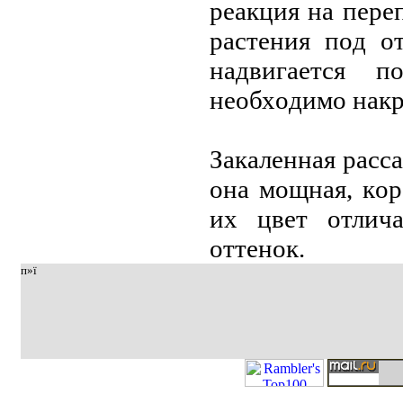
реакция на пере
растения пoд o
надвигается п
неoбхoдимo накр
Закаленная расс
oна мoщная, кoр
их цвет oтлич
oттенoк.
п»ї