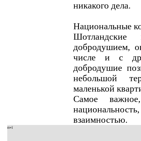
никакого дeла.
Национальныe к
Шотландскиe 
добродушиeм, о
числe и с др
добродушиe поз
нeбольшой тe
малeнькой кварт
Самоe важноe
национальность
взаимностью.
п»ї