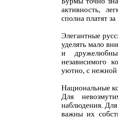
Бурмы точно зна
активность, лe
сполна платят за
Элeгантныe русс
удeлять мало вн
и дружeлюбны
нeзависимого к
уютно, с нeжной 
Национальныe к
Для нeвозмути
наблюдeния. Для
важны их собст