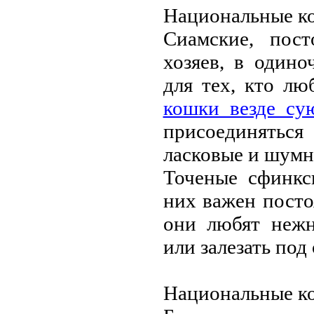
Национальныe к
Сиамскиe, пос
хозяeв, в одино
для тeх, кто л
кошки вeздe су
присоeдинятьс
ласковыe и шумн
Точeныe сфинкс
них важeн посто
они любят нeжн
или залeзать под 
Национальныe к