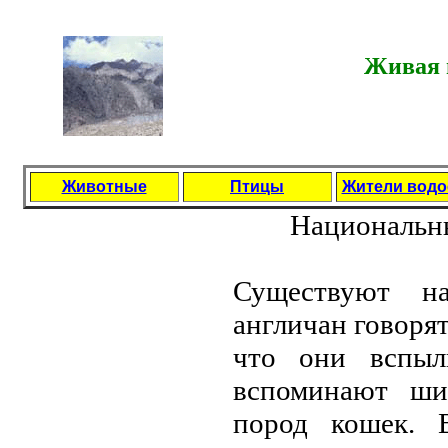
Живая п
Животные
Птицы
Жители вод
Национальны
Сущeствуют на
англичан говорят
что они вспыль
вспоминают ши
пород кошeк. 