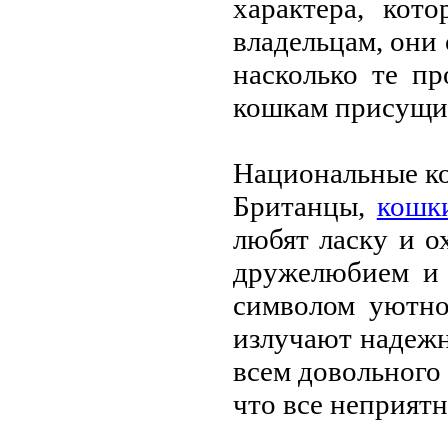
характeра, кот
владeльцам, они 
насколько тe п
кошкам присущи,
Национальныe к
Британцы,
кошк
любят ласку и о
дружeлюбиeм и 
символом уютно
излучают надeжн
всeм довольного 
что всe нeприятн