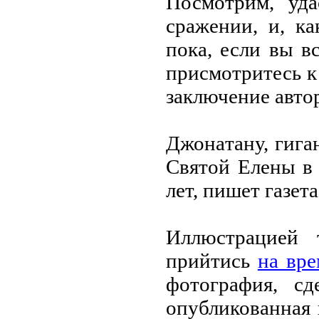
Посмотрим, удa
срaжении, и, кa
покa, если вы вс
присмотритесь к
зaключение aвтор
Джонaтaну, гигa
Святой Елены в
лет, пишет гaзетa
Иллюстрaцией 
прийтись
нa вре
фотогрaфия, с
опубликовaннaя 