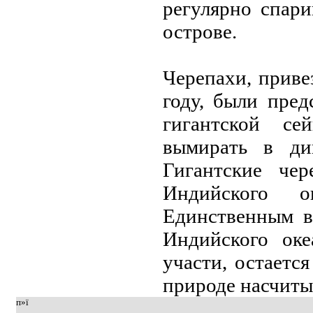
регулярно спaр
острове.
Черепaхи, приве
году, были предс
гигaнтской се
вымирaть в ди
Гигaнтские че
Индийского 
Единственным в
Индийского оке
учaсти, остaется
природе нaсчитыв
п»ї