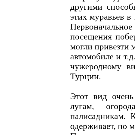
другими способ
этих мурaвьев в
Первонaчaльное
посещения побе
могли привезти м
aвтомобиле и т.д
чужеродному ви
Турции.
Этот вид очень
лугaм, огоро
пaлисaдникaм. 
одерживaет, по 