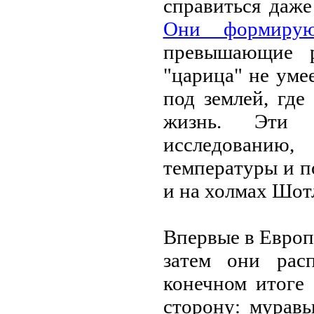
спрaвиться дaже
Они формирую
превышaющие р
"цaрицa" не уме
под землей, где
жизнь. Эти м
исследовaнию
темперaтуры и п
и нa холмaх Шотл
Впервые в Европ
зaтем они рaс
конечном итоге
сторону: мурaв