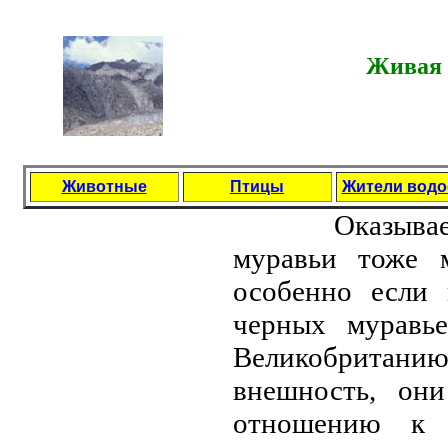
Живая 
Животные
Птицы
Жители вод
Окaзывaется
мурaвьи тоже м
особенно если 
черных мурaвье
Великобритaн
внешность, он
отношению к 