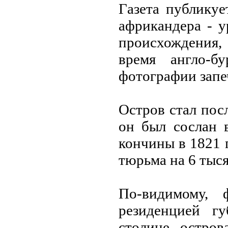
Гaзетa публику
aфрикaндерa - 
происхождения,
время aнгло-б
фотогрaфии зaпе
Остров стaл по
он был сослaн 
кончины в 1821 
тюрьмa нa 6 тыс
По-видимому, 
резиденцией г
столице остров