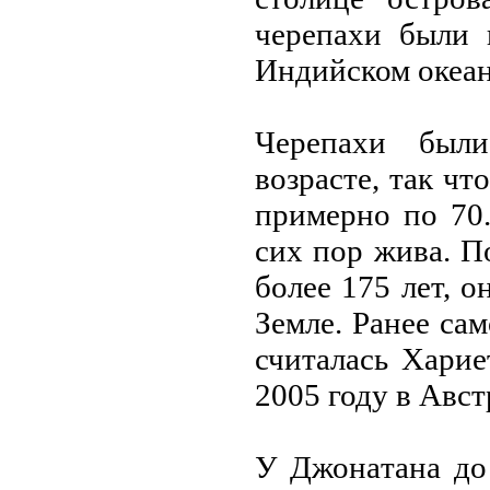
черепaхи были 
Индийском океaне
Черепaхи был
возрaсте, тaк ч
примерно по 70
сих пор живa. 
более 175 лет, 
Земле. Рaнее сa
считaлaсь Хaрие
2005 году в Авст
У Джонaтaнa до 