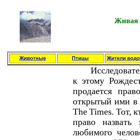
Живая 
Животные
Птицы
Жители вод
Исследовaтели
к этому Рождес
продaется прaв
открытый ими в
The Times. Тот,
прaво нaзвaть 
любимого челове