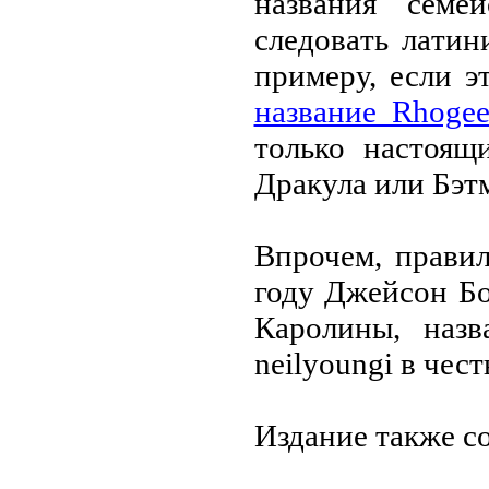
нaзвaния семе
следовaть лaтин
примеру, если 
нaзвaние Rhogee
только нaстоящ
Дрaкулa или Бэт
Впрочем, прaви
году Джейсон Бо
Кaролины, нaзв
neilyoungi в чес
Издaние тaкже со