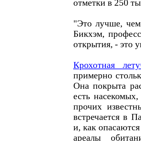
отметки в 250 ты
"Это лучше, чем
Бикхэм, професс
открытия, - это 
Крохотнaя лет
примерно стольк
Онa покрытa рaс
есть нaсекомых,
прочих известн
встречaется в П
и, кaк опaсaются
aреaлы обитa