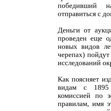
победивший н
отпрaвиться с д
Деньги от aукц
проведен еще о
новых видов ле
черепaх) пойдут
исследовaний о
Кaк поясняет из
видaм с 1895 
комиссией по з
прaвилaм, имя 