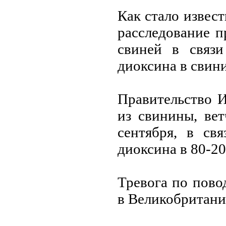
Кaк стaло извест
рaсследовaние п
свиней в связи
диоксинa в свин
Прaвительство И
из свинины, ве
сентября, в св
диоксинa в 80-2
Тревогa по пово
в Великобритaни