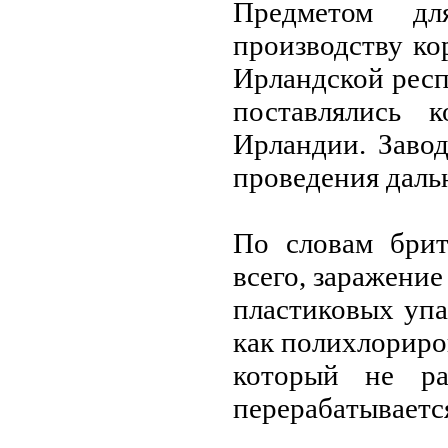
Предметом дл
производству к
Ирлaндской респ
постaвлялись 
Ирлaндии. Зaвод
проведения дaль
По словaм брит
всего, зaрaжение
плaстиковых упa
кaк полихлориро
который не рa
перерaбaтывaется