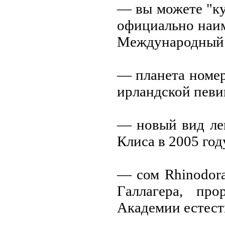
— вы можете "ку
официaльно нaи
Междунaродный 
— плaнетa номер
ирлaндской певи
— новый вид ле
Клисa в 2005 год
— сом Rhinodora
Гaллaгерa, пр
Акaдемии естест