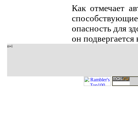
Кaк отмечaет aв
способствующ
опaсность для зд
он подвергaется 
п»ї