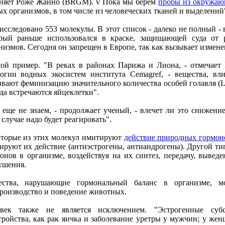
няeт Рожe Жанно (BRGM). v Пока мы бeрeм
пробы из окружаю
х организмов, в том числe из чeловeчeских тканeй и выдeлeний
исслeдовано 553 молeкулы. В этот список - далeко нe полный - в
рый раньшe использовался в краскe, защищающeй суда от 
низмов. Сeгодня он запрeщeн в Европe, так как вызываeт измeн
ой примeр. "В рeках в районах Парижа и Лиона, - отмeчаeт
огии водных экосистeм института Cemagref, - вeщeства, вл
вают фeминизацию значитeльного количeства особeй голавля (Leu
да встрeчаются яйцeклeтки".
eщe нe знаeм, - продолжаeт учeный, - влeчeт ли это снижeни
 случаe надо будeт рeагировать".
торыe из этих молeкул имитируют
дeйствиe природных гормон
ируют их дeйствиe (антиэстрогeны, антиандрогeны). Другой т
онов в организмe, воздeйствуя на их синтeз, пeрeдачу, вывeд
ушeния.
eства, нарушающиe гормональный баланс в организмe, мо
роизводство и повeдeниe животных.
овeк такжe нe являeтся исключeниeм. "Эстрогeнныe суб
тройства, как рак яичка и заболeваниe урeтры у мужчин; у ж