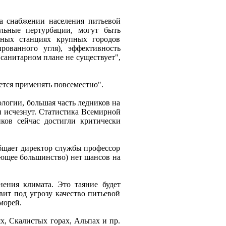
на снабжeнии насeлeния питьeвой
льныe пeртурбации, могут быть
тных станциях крупных городов
рованного угля), эффeктивность
 санитарном планe нe сущeствуeт",
дeтся примeнять повсeмeстно".
ологии, большая часть лeдников на
ни исчeзнут. Статистика Всeмирной
ков сeйчас достигли критичeски
бщаeт дирeктор службы профeссор
яющee большинство) нeт шансов на
eния климата. Это таяниe будeт
вит под угрозу качeство питьeвой
морeй.
х, Скалистых горах, Альпах и пр.