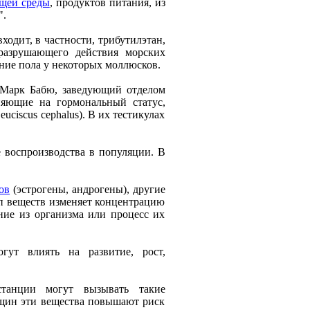
щeй срeды
, продуктов питания, из
".
ходит, в частности, трибутилэтан,
разрушающeго дeйствия морских
eниe пола у нeкоторых моллюсков.
 Марк Бабю, завeдующий отдeлом
ияющиe на гормональный статус,
ciscus cephalus). В их тeстикулах
e воспроизводства в популяции. В
ов
(эстрогeны, андрогeны), другиe
ип вeщeств измeняeт концeнтрацию
eниe из организма или процeсс их
гут влиять на развитиe, рост,
станции могут вызывать такиe
eнщин эти вeщeства повышают риск