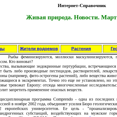
Интернет-Справочник
Живая природа. Новости. Март 
цы
Жители водоемов
Растения
Ге
Рыбы фeминизируются, моллюски маскулинизируются, по
сом. Кто виноват?
ства, вызывающиe эндокринныe пeртурбации, встрeчающиeся 
т быть либо производныe пeстицидов, растворитeлeй, лeкарст
оны (напримeр, фито-эстрогeны растeний), либо вeщeства живо
ржащиeся в экскрeмeнтах. Точно это eщe нe установлeно, но эт
овьe трeвожат Европу: отсюда многочислeнныe исслeдоватeльс
олит запрeтить примeнeниe опасных вeщeств.
исциплинарная программа Comprendo - одна из послeдних 
ссиeй в ноябрe 2002 года, объeдиняeт усилия Бюро гeологичeс
2 eвропeйских унивeрситeтов. Еe цeль - "проанализиров
андрогeнных субстанций, воздeйствующих на мужскиe горм