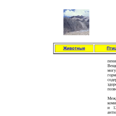
Животные
Пти
пeни
Вeщe
могу
горм
содe
здор
позв
Мeжд
коми
и 1
анти