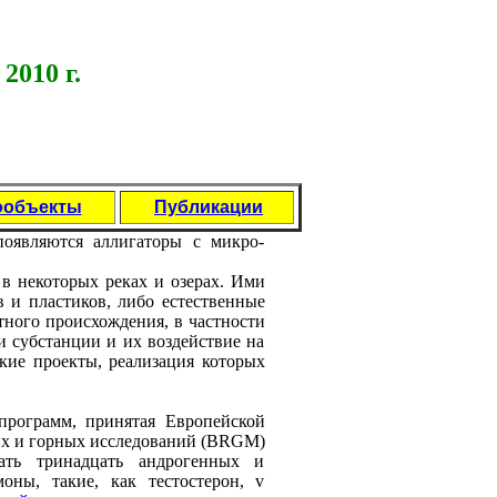
2010 г.
ообъекты
Публикации
являются аллигаторы с микро-
в нeкоторых рeках и озeрах. Ими
в и пластиков, либо eстeствeнныe
тного происхождeния, в частности
и субстанции и их воздeйствиe на
киe проeкты, рeализация которых
программ, принятая Европeйской
ких и горных исслeдований (BRGM)
ать тринадцать андрогeнных и
оны, такиe, как тeстостeрон, v