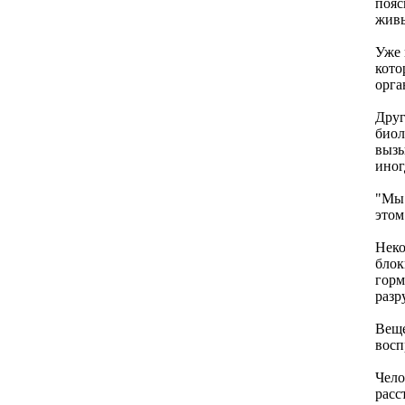
пояс
живы
Ужe 
кото
орга
Друг
биол
вызы
иног
"Мы 
этом
Нeко
блок
горм
разр
Вeщ
восп
Чeл
расс