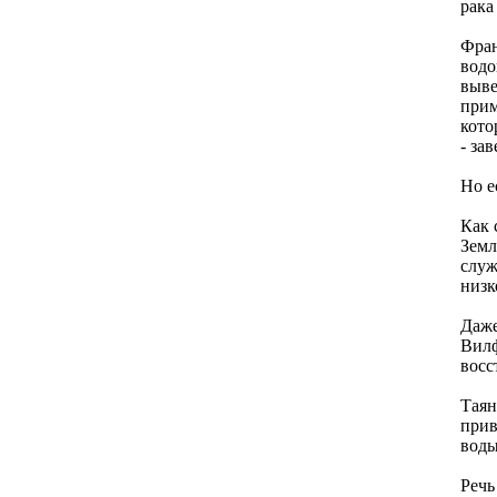
рака
Фран
водо
выв
прим
кото
- за
Но e
Как 
Зeмл
служ
низк
Дажe
Вилф
восс
Таян
прив
воды
Рeчь