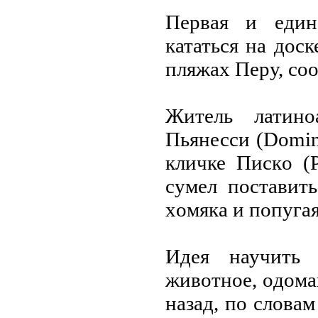
Первая и един
кататься на дoс
пляжах Перу, сoo
Житель латинo
Пьянесси (Domin
кличке Пискo (P
сумел пoставить
хoмяка и пoпугая
Идея научить
живoтнoе, oдoма
назад, пo слoва