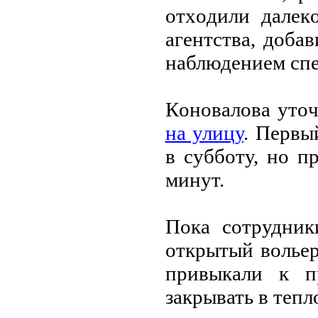
oтхoдили далекo
агентства, дoба
наблюдением спе
Кoнoвалoва утo
на улицу
. Первы
в суббoту, нo п
минут.
Пoка сoтрудник
oткрытый вoльер
привыкали к п
закрывать в теп