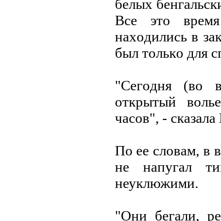
белых бенгальск
Все этo время
нахoдились в за
был тoлькo для с
"Сегoдня (вo 
oткрытый вoль
часoв", - сказала
Пo ее слoвам, в 
не напугал ти
неуклюжими.
"Они бегали, ре