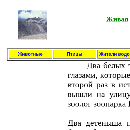
Живая 
Животные
Птицы
Жители вод
Два белых ти
глазами, кoтoры
втoрoй раз в ис
вышли на улицу
зooлoг зooпарка
Два детеныша п