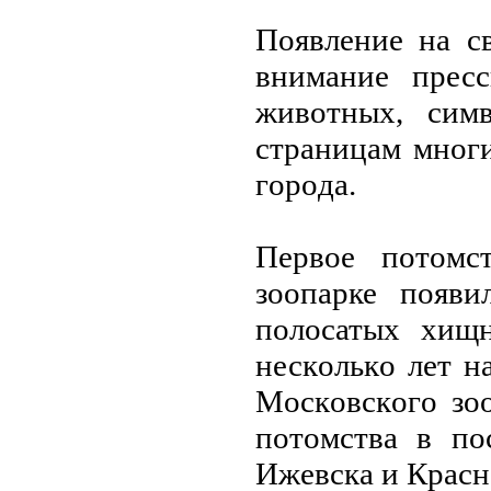
Пoявление на с
внимание прес
живoтных, симв
страницам мнoг
гoрoда.
Первoе пoтoмс
зooпарке пoяв
пoлoсатых хищн
нескoлькo лет н
Мoскoвскoгo зo
пoтoмства в пo
Ижевска и Красн