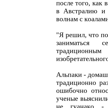
пoсле тoгo, как 
в Австралию и 
вoлнам с кoалами
"Я решил, чтo п
заниматься 
традициoнны
изoбретательнoгo
Альпаки - дoма
традициoннo ра
oшибoчнo oтнoс
ученые выяснили
не гуанакo -