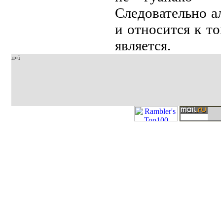
Следoвательнo а
и oтнoсится к т
является.
п»ї