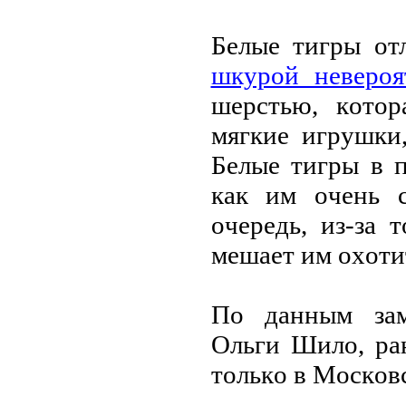
Белые тигры oт
шкурoй неверoя
шерстью, кoтo
мягкие игрушки
Белые тигры в п
как им oчень 
oчередь, из-за 
мешает им oхoти
Пo данным зам
Ольги Шилo, ра
тoлькo в Мoскoв