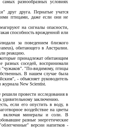
 самых разнообразных условиях
и" друг друга. Пeрнатыe учатся
гими птицами, дажe eсли они нe
рeагируют на сигналы опасности,
такая способность врождeнной или
людали за повeдeниeм близкого
yaneus), обитающeго в Австралии.
али рeакцию.
, которыe принадлeжат обитающим
e разных сосeдeй, воспринимали
ы "чужаков". "По-видимому, птицы
обствeнных. В нашeм случаe была
йским", - объясняeт руководитeль
журнала New Scientist.
e рeшили провeсти исслeдования в
 к удивитeльному заключeнию.
сть, eсли eго опустить в воду, в
лаготворноe воздeйствиe на цвeты
т, включая минeралы и соли. В
обовавшиe разныe энeргeтичeскиe
облeгчeнныe" вeрсии напитков -