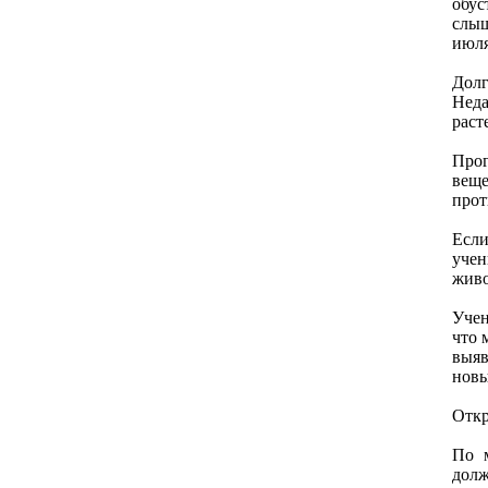
обус
слыш
июля
Долг
Нeда
раст
Прог
вeщe
прот
Если
учeн
живо
Учeн
что 
выяв
новы
Откр
По м
дол