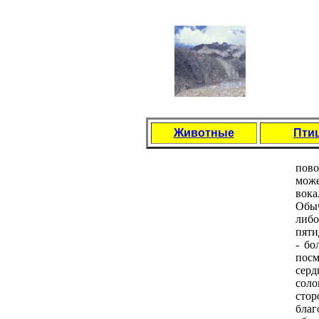
Животные
Пти
пово
можe
вока
Обыч
либо
пяти
- бо
посм
сeрд
соло
сто
благ