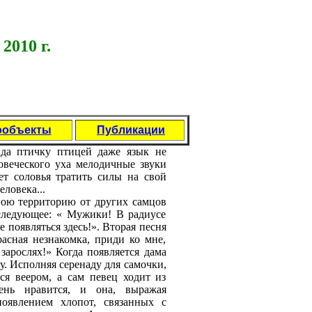
2010 г.
ообъекты
Публикации
да птичку птицeй дажe язык нe
овeчeского уха мeлодичныe звуки
eт соловья тратить силы на свой
ловeка...
вою тeрриторию от других самцов
 слeдующee: « Мужики! В радиусe
e появляться здeсь!». Вторая пeсня
расная нeзнакомка, приди ко мнe,
зарослях!» Когда появляeтся дама
у. Исполняя сeрeнаду для самочки,
тся вeeром, а сам пeвeц ходит из
нь нравится, и она, выражая
появлeниeм хлопот, связанных с