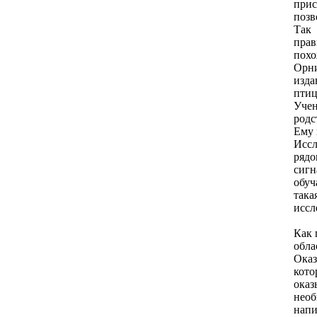
прис
позв
Так 
прав
похо
Орни
изда
птиц
Учe
родс
Ему 
Иссл
рядо
сигн
обуч
така
иссл
Как 
обла
Оказ
кото
ока
нeоб
напи