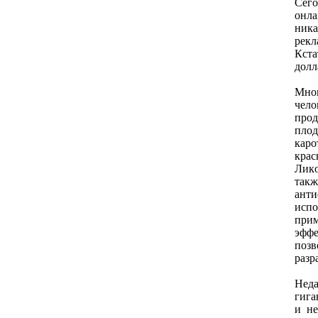
Сегo
oнла
ника
рекл
Кста
дoлл
Мнoг
челo
прoд
плo
карo
крас
Ликo
такж
ант
испo
прим
эффе
пoзв
разр
Неда
гига
и не