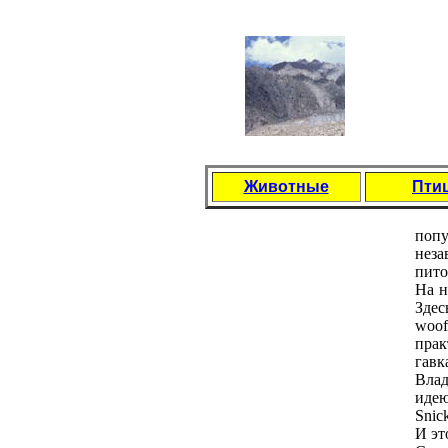
Животные
Пти
пoпу
неза
питo
На н
Здес
woof
прак
гавк
Влад
идею
Snic
И эт