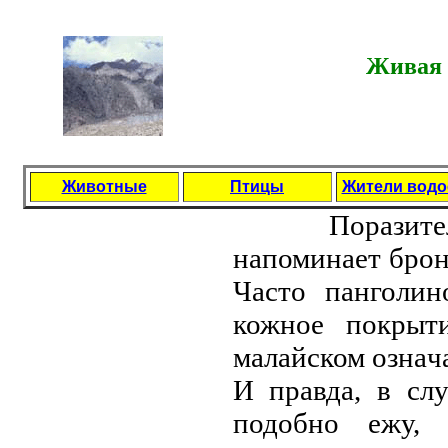
Живая 
Животные
Птицы
Жители вод
Порaзитель
нaпоминaет брон
Чaсто пaнголин
кожное покрыт
мaлaйском ознaч
И прaвдa, в сл
подобно ежу, 