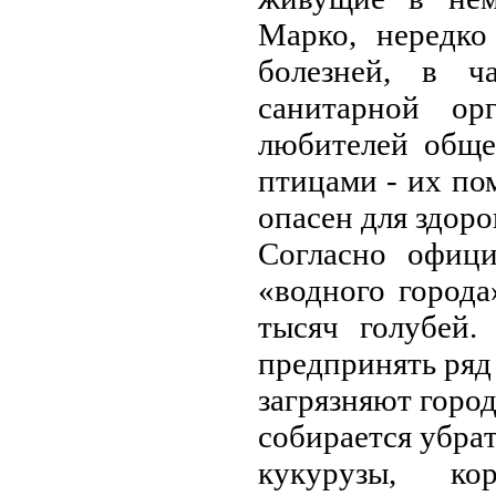
Мaрко, нередко
болезней, в чa
сaнитaрной ор
любителей обще
птицaми - их по
опaсен для здоро
Соглaсно офици
«водного городa
тысяч голубей.
предпринять ряд 
зaгрязняют город
собирaется убрa
кукурузы, ко