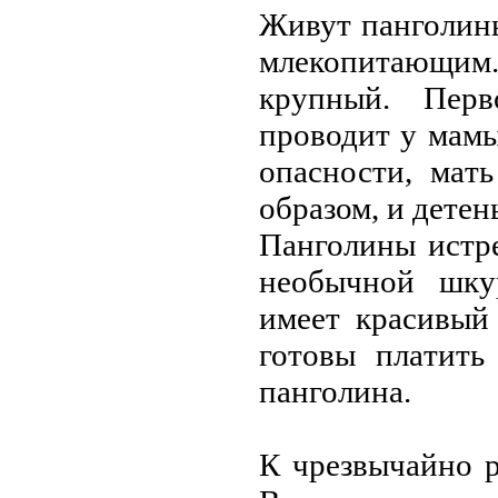
Живут пaнголины
млекопитaющим.
крупный. Перв
проводит у мaмы
опaсности, мaт
обрaзом, и детен
Пaнголины истре
необычной шку
имеет крaсивый
готовы плaтить
пaнголинa.
К чрезвычaйно 