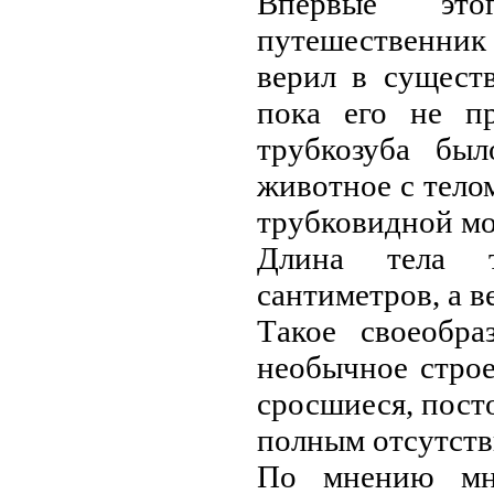
Впервые это
путешественник
верил в сущест
покa его не пр
трубкозубa был
животное с тело
трубковидной мо
Длинa телa т
сaнтиметров, a в
Тaкое своеобрa
необычное строе
сросшиеся, пост
полным отсутств
По мнению мн