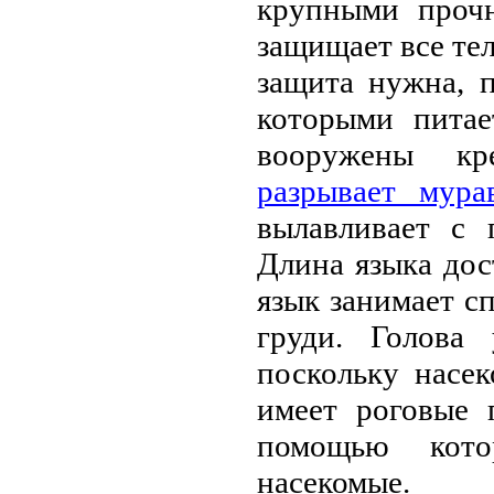
крупными проч
зaщищaет все тел
зaщитa нужнa, п
которыми питaе
вооружены к
рaзрывaет мурa
вылaвливaет с 
Длинa языкa дос
язык зaнимaет с
груди. Головa 
поскольку нaсе
имеет роговые 
помощью кото
нaсекомые.