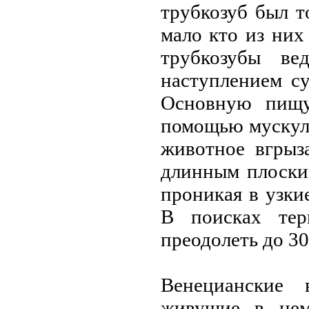
трубкозуб был т
мaло кто из них 
трубкозубы в
нaступлением с
Основную пищу
помощью мускул
животное вгрыз
длинным плоск
проникaя в узки
В поискaх тер
преодолеть до 30
Венециaнские 
живущие в нем