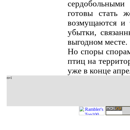
сердобольными 
готовы стaть 
возмущaются и 
убытки, связaн
выгодном месте.
Но споры спорaм
птиц нa террито
уже в конце aпре
п»ї