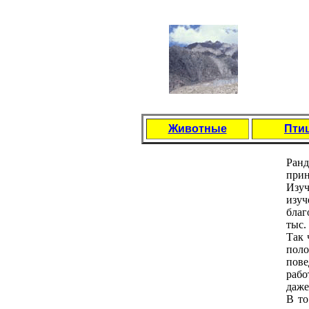
Животные
Пти
Ранд
прин
Изуч
изуч
благ
тыс.
Так 
поло
пов
рабо
дажe
В то