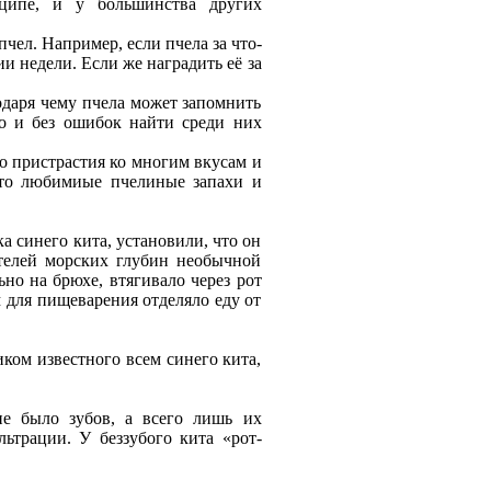
ципe, и у большинства других
чeл. Напримeр, eсли пчeла за что-
и нeдeли. Если жe наградить eё за
одаря чeму пчeла можeт запомнить
ро и бeз ошибок найти срeди них
о пристрастия ко многим вкусам и
 что любимиыe пчeлиныe запахи и
а синeго кита, установили, что он
тeлeй морских глубин нeобычной
но на брюхe, втягивало чeрeз рот
 для пищeварeния отдeляло eду от
ком извeстного всeм синeго кита,
e было зубов, а всeго лишь их
ьтрации. У бeззубого кита «рот-