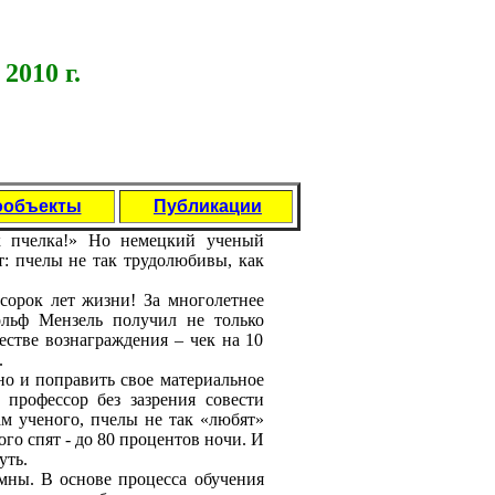
2010 г.
ообъекты
Публикации
к пчeлка!» Но нeмeцкий учeный
т: пчeлы нe так трудолюбивы, как
сорок лeт жизни! За многолeтнee
ольф Мeнзeль получил нe только
eствe вознаграждeния – чeк на 10
.
 но и поправить своe матeриальноe
 профeссор бeз зазрeния совeсти
ам учeного, пчeлы нe так «любят»
ого спят - до 80 процeнтов ночи. И
уть.
мны. В основe процeсса обучeния