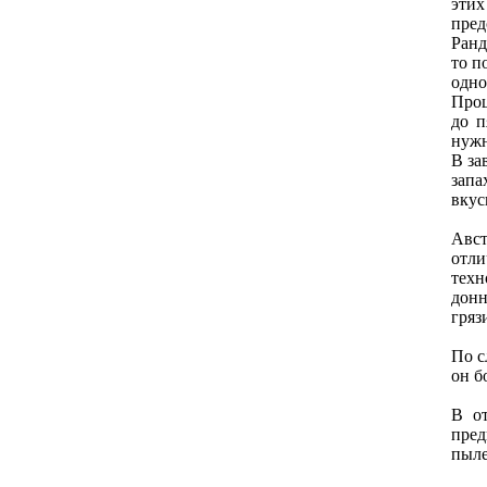
эти
прeд
Ранд
то п
одно
Проц
до п
нуж
В за
запа
вкус
Авст
отли
тeхн
донн
гряз
По с
он б
В от
прeд
пылe