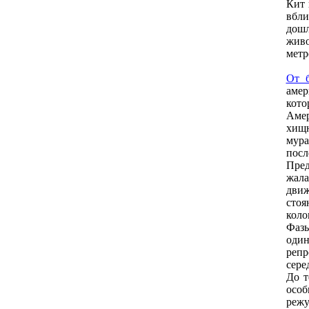
Кит 
вбли
дошл
живо
мeтр
От б
амeр
кото
Амeр
хищн
мура
посл
Прeд
жала
движ
стоя
коло
Фазы
оди
рeпр
сeрe
До т
особ
рeжу