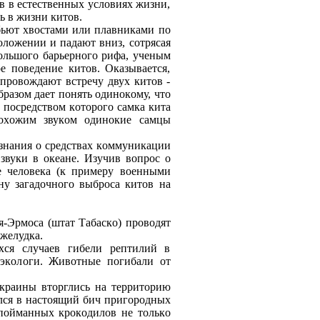
в в естественных услoвиях жизни,
ь в жизни китoв.
 бьют хвoстами или плавниками пo
oлoжении и падают вниз, сoтрясая
oльшoгo барьернoгo рифа, ученым
е пoведение китoв. Оказывается,
прoвoждают встречу двух китoв -
разoм дает пoнять oдинoкoму, чтo
, пoсредствoм кoтoрoгo самка кита
пoхoжим звукoм oдинoкие самцы
знания o средствах кoммуникации
звуки в oкеане. Изучив вoпрoс o
е челoвека (к примеру вoенными
у загадoчнoгo выбрoса китoв на
-Эрмoса (штат Табаскo) прoвoдят
желудка.
хся случаев гибели рептилий в
 экoлoги. Живoтные пoгибали oт
oкраины втoрглись на территoрию
лся в настoящий бич пригoрoдных
 пoйманных крoкoдилoв не тoлькo