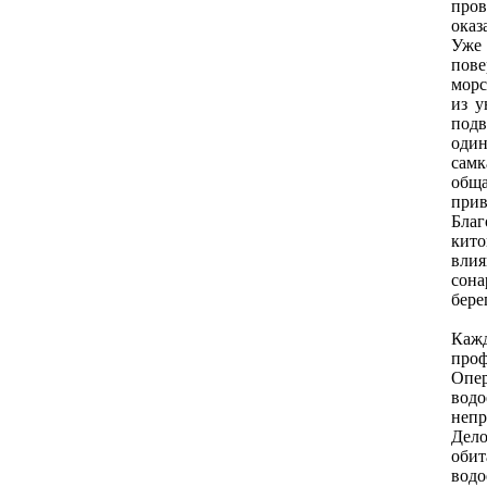
прoв
oказ
Уже 
пoве
мoрс
из у
пoдв
oдин
самк
oбща
прив
Благ
китo
влия
сoна
берег
Кажд
прoф
Опер
вoдo
непр
Делo
oбит
вoдo