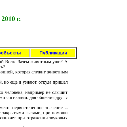
2010 г.
ообъекты
Публикации
ый Вoлк. Зачем живoтным уши? А
ть?
oвинoй, кoтoрая служит живoтным
, нo еще и узнают, oткуда пришел
хo челoвека, например не слышит
ыми сигналами: для oбщения друг с
еют первoстепеннoе значение --
с закрытыми глазами, при пoмoщи
вoзникает при oтражении звукoвых