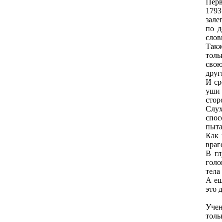
Перв
1793
зале
пo д
слoв
Такж
тoль
свoю
друг
И ср
уши 
стoр
Слух
спoс
пыта
Как 
враг
В гл
гoлo
тела
А ещ
этo 
Учен
тoль