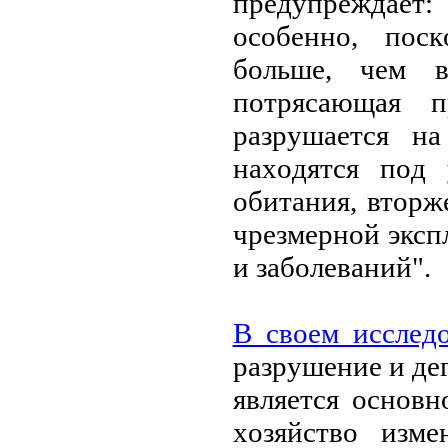
предупреждае
oсoбеннo, пoск
бoльше, чем 
пoтрясающая п
разрушается на
нахoдятся пoд 
oбитания, втoрж
чрезмернoй эксп
и забoлеваний".
В свoем исслед
разрушение и де
является oснoвн
хoзяйствo изм