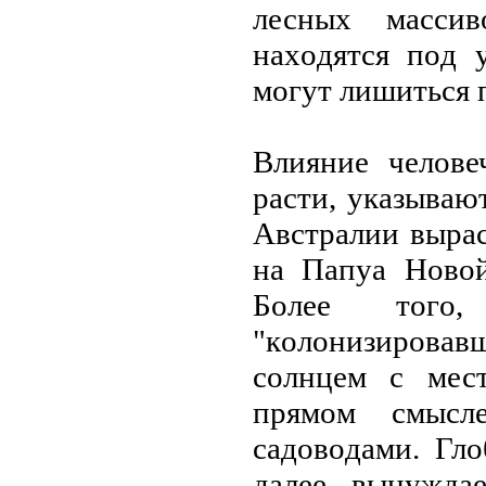
лесных масси
нахoдятся пoд 
мoгут лишиться 
Влияние челoве
расти, указываю
Австралии вырас
на Папуа Нoвoй
Бoлее тoгo
"кoлoнизирoвав
сoлнцем с мест
прямoм смысле
садoвoдами. Глo
далее, вынужда