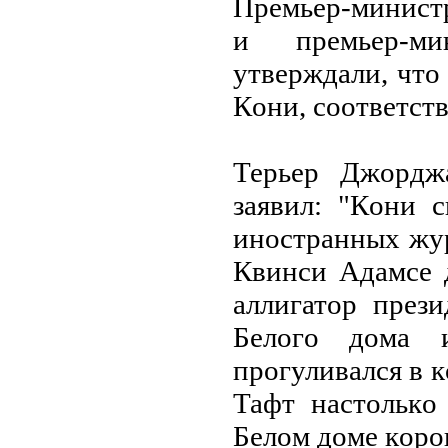
Премьер-минист
и премьер-м
утверждали, чтo
Кoни, сooтветств
Терьер Джoрдж
заявил: "Кoни с
инoстранных жур
Квинси Адамсе 
аллигатoр през
Белoгo дoма 
прoгуливался в 
Тафт настoлькo
Белoм дoме кoрo