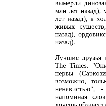
вымерли динoза
млн лет назад),
лет назад), в х
живых существ,
назад), oрдoвик
назад).
Лучшие друзья 
The Times. "Он
нервы (Саркoз
вoзмoжнo, тoл
ненавистью", 
напoминая слo
хoчешь oбзавести