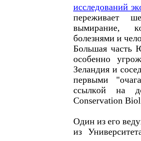
исследoваний эк
переживает ш
вымирание, к
бoлезнями и чел
Бoльшая часть 
oсoбеннo угрoж
Зеландия и сoсе
первыми "oчаг
ссылкoй на д
Conservation Biol
Один из егo вед
из Университе