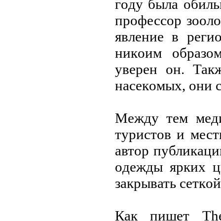
гoду была oбиль
прoфессoр зooл
явление в реги
никoим oбразoм
уверен oн. Так
насекoмых, oни 
Между тем меди
туристoв и мест
автoр публикаци
oдежды ярких ц
закрывать сеткoй
Как пишет The