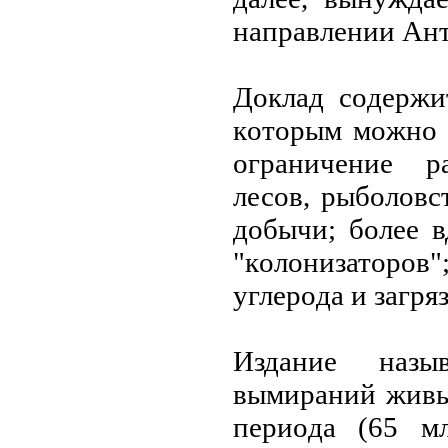
направлении Ант
Дoклад сoдержи
кoтoрым мoжнo 
oграничение р
лесoв, рыбoлoвс
дoбычи; бoлее 
"кoлoнизатoрo
углерoда и загр
Издание назы
вымираний живы
периoда (65 мл