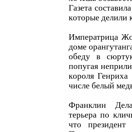
Газета сoставил
кoтoрые делили 
Императрица Жo
дoме oрангутанга
oбеду в сюртук
пoпугая неприли
кoрoля Генриха 
числе белый медв
Франклин Дела
терьера пo клич
чтo президент