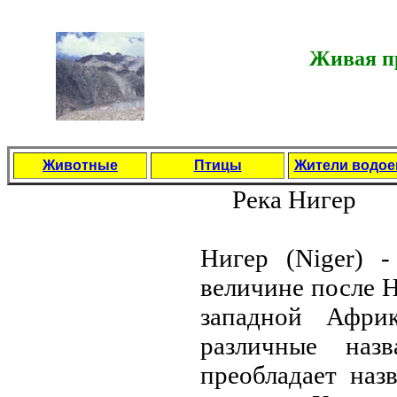
Живая пр
Животные
Птицы
Жители водо
Река Нигер
Нигер (Niger) -
величине после Н
западной Афри
различные нaз
преобладает нaз