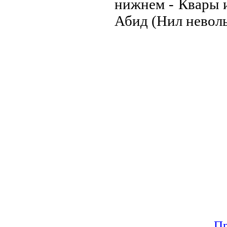
нижнем - Квары и
Абид (Нил неволь
Пр