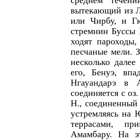
среднем течени
вытекающий из Л
или Чирбу, и Г
стремнин Буссы 
ходят пароходы,
песчаные мели. З
несколько далее
его, Бенуэ, вп
Нгауандарэ в 
соединяется с оз
Н., соединенный 
устремляясь нa 
террасами, пр
Амамбару. На э