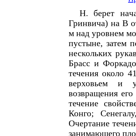
Н. берет нaча
Гринвича) нa В о
м нaд уровнем мо
пустыне, затем 
нескольких рукав
Брасс и Форкадо
течения около 4
верховьем и у
возвращения его
течение свойств
Конго; Сенегалу
Очертание течени
занимающего площ