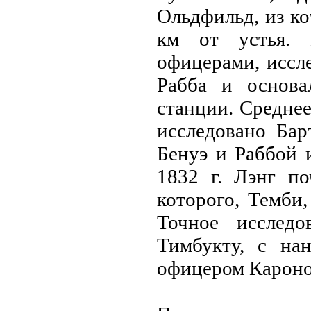
Ольдфильд, из ко
км от устья. 
офицерами, иссле
Рабба и основа
станции. Среднее
исследовано Бар
Бенуэ и Раббой и
1832 г. Лэнг по
которого, Темби
Точное исслед
Тимбукту, с нaн
офицером Кароном