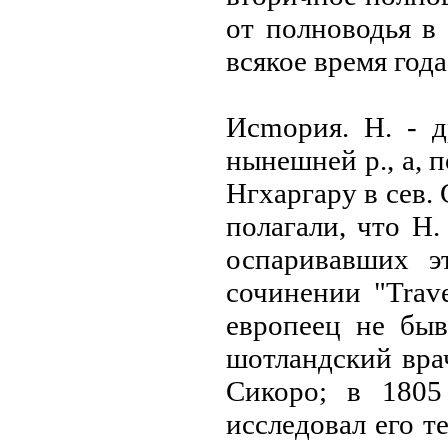
от полноводья в 
всякое время года
Иcmopия. Н. - д
нынешней р., а, 
Нгхаргару в сев.
полагали, что Н.
оспаривавших э
сочинении "Trave
европеец не быв
шотландский врач
Сикоро; в 1805
исследовал его т