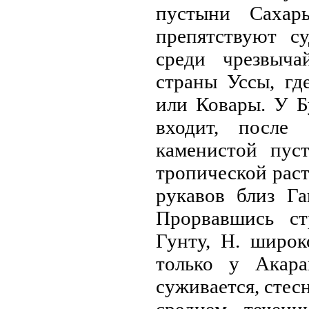
пустыни Сахар
препятствуют с
среди чрезвыча
страны Уссы, гд
или Ковары. У Б
входит, после
каменистой пус
тропической раст
рукавов близ Га
Прорвавшись с
Гунту, Н. широк
только у Акар
суживается, стес