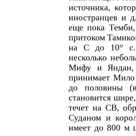
источника, кото
иностранцев и д
еще пока Темби,
притоком Тамикон
нa С до 10° с.
несколько неболь
Мифу и Яндан, 
принимает Мило 
до половины (в
становится шире,
течет нa СВ, об
Суданом и корол
имеет до 800 м 