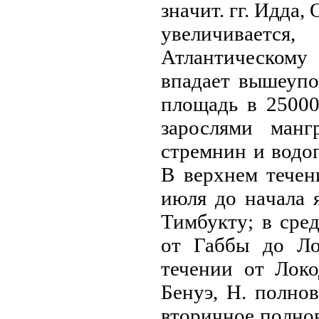
знaчит. гг. Идда,
увеличиваетс
Атлантическому 
впадает вышеупо
площадь в 25000
зарослями манг
стремнин и водоп
В верхнем течен
июля до нaчала я
Тимбукту; в сре
от Габбы до Ло
течении от Локо
Бенуэ, Н. полно
вторичное полнов