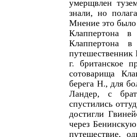
умерщвлен тузе
знaли, но полаг
Мнение это было
Клаппертонa в
Клаппертонa в
путешественник К
г. британское п
сотоварища Кла
берега Н., для б
Ландер, с бра
спустились оттуд
достигли Гвиней
через Бенинскую 
путешествие, о