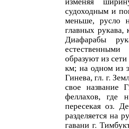
изменяя ширин
судоходным и пов
меньше, русло 
главных рукава, 
Диафарабы рук
естественными 
образуют из сети
км; нa одном из 
Гинева, гл. г. Зе
свое нaзвание 
феллахов, где 
пересекая оз. Д
разделяется нa р
гавани г. Тимбукт