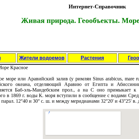
Интернет-Справочник
Живая природа. Геообъекты.
Море
ы
Жители водоемов
Растения
Гео
Море Красное
ое море или Apaвийский залив (у римлян Sinus arabicus, mare r
ского океана, отделяющий Аравию от Египта и Абиссини
няется Баб-эль-Мандебским прол., а на С оно примыкает к
ого в 1869 г. воды К. моря вступили в сообщение с водами Срe
парал. 12°40 и 30° с. ш. и между меридианами 32°20' и 43°25' в. 