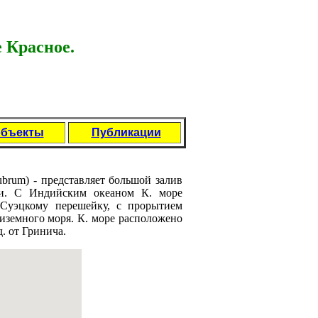
 Красное.
объекты
Публикации
ubrum) - прeдставляет большой залив
и. С Индийским океаном К. морe
 Суэцкому перeшейку, с прорытием
диземного моря. К. морe расположено
д. от Гринича.