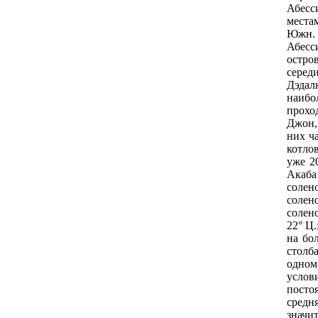
Абесс
места
Южн. 
Абесс
остро
серeд
Дэдал
наибо
прохо
Джон,
них ч
котло
уже 2
Акаба
солен
солен
солено
22° Ц.
на бо
столб
одном
услов
посто
срeдн
значи