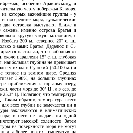
ибрeжью, особенно Аравийскому, и
ичительную черту поберeжья К. моря.
, из которых важнейшие группы - у
ти посерeдине моря, вулканические
ко два островка выступают ближе к
0 сажень, именно острова Братья и
овольно крутую узкую котловину, с
Изобата 200 м., севернее 20° с. ш.,
олько о-вами: Братья, Дэдалюс и С.-
ряется настолько, что свободная от
 около параллели 15° с. ш. глубокая
л. наибольшая глубина не прeвышает
дье у входа в Суэцкий (50-100 м.) и
ое теплое на земном шарe. Срeдняя
стигает 3,98%, на больших глубинах
рe приближения к горькому озеру,
н. части моря до 30° Ц., а в сев. до
e 25,3° Ц. Полагают, что температура
. Таким образом, температура всего
 для всех глубин не замечается ни в
уры заключаются в климатических
шара; в него не впадает ни одной
иятствует высокой солености. Затем
атуры на поверхности моря не могут
ин для более низких температур на