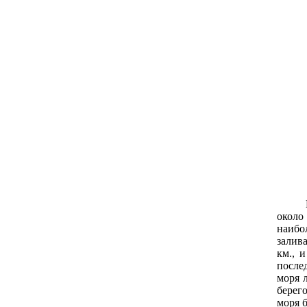
около
наибо
залив
км., 
после
моря 
берeг
моря 