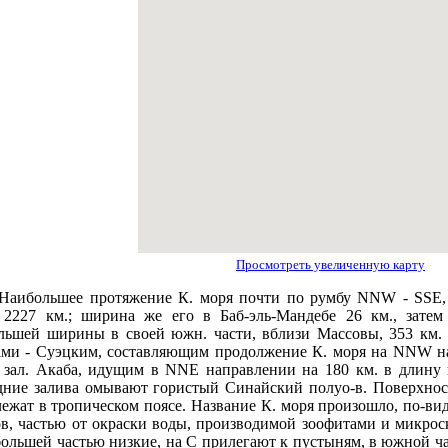
Просмотреть увеличенную карту
Наибольшее протяжение К. моря почти по румбу NNW - SSE,
 2227 км.; ширина же его в Баб-эль-Мандебе 26 км., затем
льшей ширины в своей южн. части, вблизи Массовы, 353 км. С
ами - Суэцким, составляющим продолжение К. моря на NNW н
и зал. Акаба, идущим в NNE направлении на 180 км. в длин
дние залива омывают гористый Синайский полуо-в. Поверхность
лежат в тропическом поясе. Название К. моря произошло, по-вид
ов, частью от окраски воды, производимой зоофитами и микрос
большей частью низкие, на С прилегают к пустыням, в южной ча