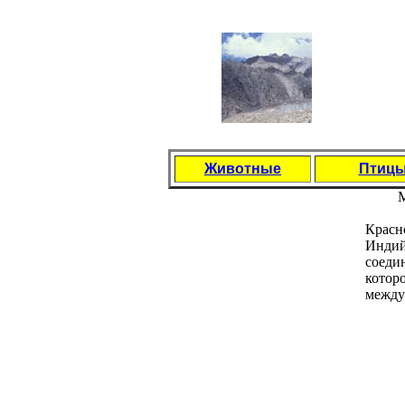
Животные
Птиц
Красн
Индий
соеди
котор
между 