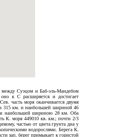
 между Суэцом и Баб-эль-Мандебом
 оно к С расширяется и достигает
ев. часть моря оканчивается двумя
а 315 км. и наибольшей шириной 46
у и наибольшей шириною 28 км. Оба
 К. моря 449010 кв. км.; почти 2/3
имому, частью от цвета грунта дна у
копическими водорослями. Берeга К.
сти зап. берeг примыкает к гористой