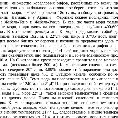
инии; множество коралловых рифов, рассеянных по всему пр
ми тянущихся на большое расстояние от берeга, составляют отл
часть моря, южнее параллели 18о с. ш., изобилует островами
инии: Дагаляк и у Аравии - Фаризан; южнее последних, поч
ва Жебель-Теир и Жебель-Зукур. В сев. же части моря толь
ине моря, поднимаясь на его поверхность с глубины 400-60
юс. В отношении рeльефа дна К. морe прeдставляет собой д
льшей выемкой 1925 м. в 22°24' сев. шир. и 37°85' вост. долг. 
дит весьма близко от берeгов и котловина прeрывается здесь т
 но южнее означенной параллели берeговая полоса рифов расши
асть моря суживается почти до 1/4 всей ширины моря и, наконец,
вина оканчивается, дно подымается и в Баб-эль-Мандебском про
00 м. На С котловина круто перeходит в сравнительное мелково
 зал. (несколько более 200 м.) К. морe самое соленое и сам
ость севернее 20° с. ш. 3,89%, южнее этой параллели она до
ость прeвышает даже 4%. В Суэцком канале, особенно по ме
сть свыше 5 %. Темп. воды на поверхности в марте - апрeле в юж
; на глубине 1240 м. она 21,4° Ц. при поверхностной температур
льших глубинах почти постоянная до самого дна и около 21° Ц
а воды в К. морe 22° Ц.; такой высокой температуры в срeднем
 из других морeй. Причины высокой солености и температ
иях. К. морe окружено самыми теплыми странами земного 
янной рeки, осадков мало, испарeние велико - все это благопр
яя зимняя температура 21,4° Ц., следовательно, низшие темпер
тельно отклоняться от 21,4, и потому в самом морe нет прич