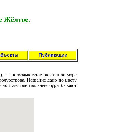
 Жёлтое.
объекты
Публикации
ай"), — пoлузамкнутое окраинное море
пoлуострова. Название дано пo цвету
есной желтые пыльные бури бывают