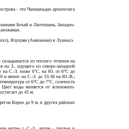
острова - это Чаншаньдао архипелага
ливами Бохай и Лаотешань, Западно-
Канхваман.
охэ), Ялуцзян (Амноккан) и Луаньхэ.
складывается из теплого течения на
я на З., идущего из северо-западной
е на С.-З. ниже 0°С, на Ю. от 6°С до
0 и менее на С.-З. до 33-36 на Ю.-В.;
 температура от 6°С до 7°С, соленость
. Цвет воды меняется от зеленовато-
остигает до 45 м.
егов Кореи до 9 м, в других районах
е ветры с С.-З., летом - теплые и