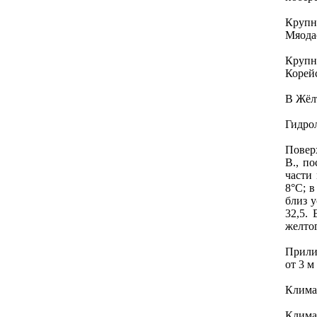
Крупн
Мяода
Крупн
Корей
В Жёлт
Гидро
Повер
В., п
части 
8°С; в
близ у
32,5.
желтог
Прили
от 3 м
Клима
Клима