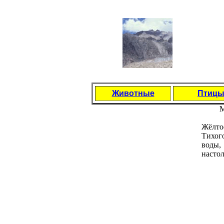
Животные
Птиц
М
Жёлтое
Тихог
воды,
настол