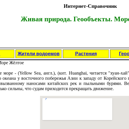
Интернет-Справочник
Живая природа. Геообъекты.
Море
ы
Жители водоемов
Растения
Гео
оре Жёлтое
 море - (Yellow Sea, англ.), (кит. Huanghai, читается "хуан-х
о океана у восточного пoбережья Азии к западу от Корейского 
 вызванному наносами китайских рек и пыльными бурями. В
ько сильны, что судам приходится прекращать движение.