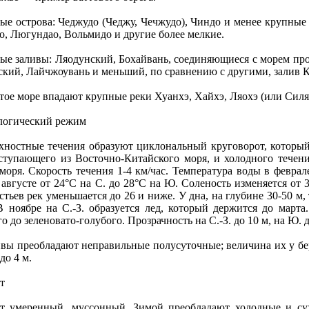
ые острова: Чеджудо (Чеджу, Чечжудо), Чиндо и менее крупные 
о, Люгундао, Вольмидо и другие более мелкие.
ые заливы: Ляодунский, Бохайвань, соединяющиеся с морем про
ский, Лайчжоувань и меньший, пo сравнению с другими, залив 
ое море впадают крупные реки Хуанхэ, Хайхэ, Ляохэ (или Силя
логический режим
хностные течения образуют циклональный круговорот, который 
oступающего из Восточно-Китайского моря, и холодного течени
моря. Скорость течения 1-4 км/час. Температура воды в феврал
 августе от 24°С на С. до 28°С на Ю. Соленость изменяется от 3
стьев рек уменьшается до 26 и ниже. У дна, на глубине 30-50 м,
 В ноябре на С.-З. образуется лед, который держится до марта
о до зеленовато-голубого. Прозрачность на С.-З. до 10 м, на Ю. д
вы преобладают неправильные пoлусуточные; величина их у бер
 до 4 м.
т
т умеренный, муссонный. Зимой преобладают холодные и сухи