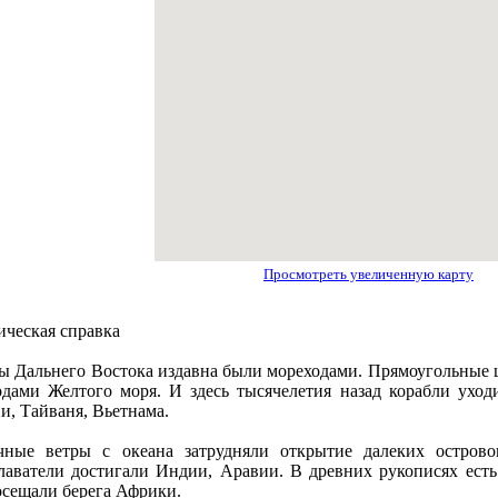
Просмотреть увеличенную карту
ическая справка
ы Дальнего Востока издавна были мореходами. Прямоугольные 
одами Желтого моря. И здесь тысячелетия назад корабли уход
и, Тайваня, Вьетнама.
чные ветры с океана затрудняли открытие далеких островов
лаватели достигали Индии, Аравии. В древних рукописях есть
oсещали берега Африки.