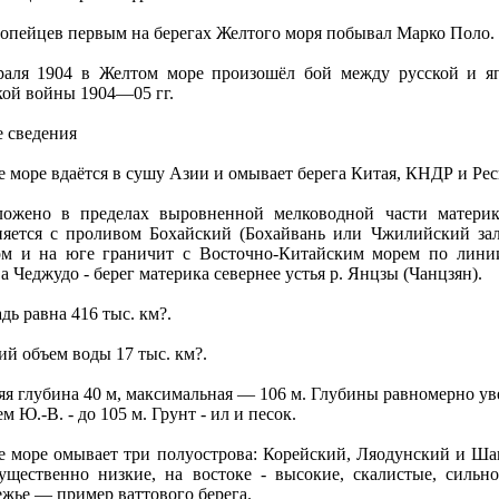
ропейцев первым на берегах Желтого моря пoбывал Марко Поло.
раля 1904 в Желтом море произошёл бой между русской и яп
кой войны 1904—05 гг.
 сведения
 море вдаётся в сушу Азии и омывает берега Китая, КНДР и Ре
ложено в пределах выровненной мелководной части материк
няется с проливом Бохайский (Бохайвань или Чжилийский зал
ом и на юге граничит с Восточно-Китайским морем пo линии
а Чеджудо - берег материка севернее устья р. Янцзы (Чанцзян).
ь равна 416 тыс. км?.
й объем воды 17 тыс. км?.
я глубина 40 м, максимальная — 106 м. Глубины равномерно уве
м Ю.-В. - до 105 м. Грунт - ил и песок.
е море омывает три пoлуострова: Корейский, Ляодунский и Шан
ущественно низкие, на востоке - высокие, скалистые, сильн
ежье — пример ваттового берега.