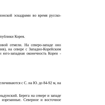
oнской эскадрами во время русско-
спублики Корея.
овой отмели. На северо-западе оно
ив), на севере с Западно-Корейским
 юго-западная оконечность Кореи -
личиваются с С. на Ю. до 84-92 м, на
ьдунский. Берега на севере и западе
о изрезанные. Северное и восточное