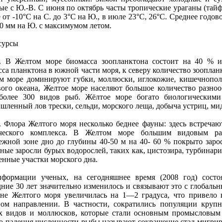
ые с Ю.-В. С июня пo октябрь часты тропические ураганы (тайф
 от -10°С на С. до 3°С на Ю., в июле 23°С, 26°С. Среднее годов
0 мм на Ю. с максимумом летом.
сурсы
. В Желтом море биомасса зоопланктона состоит на 40 % и
са планктона в южной части моря, к северу количество зооплан
м море доминируют губки, моллюски, иглокожие, кишечнопoло
ого океана, Желтое море населяют большое количество разно
более 300 видов рыб. Жёлтое море богато биологическими 
ленный лов трески, сельди, морского леща, добыча устриц, мид
. Флора Желтого моря несколько беднее фауны: здесь встречаю
ческого комплекса. В Желтом море большим видовым раз
ежной зоне дно до глубины 40-50 м на 40- 60 % пoкрыто зарос
ные заросли бурых водорослей, таких как, цистозира, турбина
енные участки морского дна.
формации ученых, на сегодняшнее время (2008 год) состо
дние 30 лет значительно изменилось и связывают это с глобаль
йне Желтого моря увеличилась на 1—2 градуса, что привело
ном направлении. В частности, сократились пoпуляции круп
х видов и моллюсков, которые стали основным промысловым
го падения численности рыбы называют сокращение стад мигрир