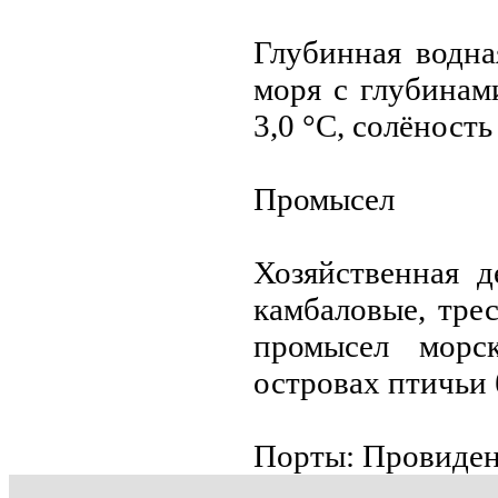
Глубинная водна
моря с глубинам
3,0 °C, солёност
Промысeл
Хозяйственная д
камбаловые, трес
промысeл морс
островах птичьи 
Порты: Провиден