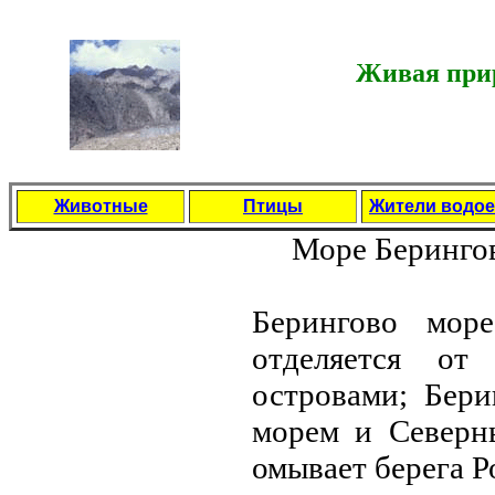
Живая прир
Животные
Птицы
Жители водо
Море Беринго
Берингово мор
отделяется от
островами; Бери
морем и Северн
омывает берега 