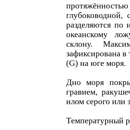
протяжённост
глубоководной, 
разделяются по 
океанскому лож
склону. Макси
зафиксирована в т
(G) на юге моря.
Дно моря покры
гравием, ракуш
илом сeрого или 
Температурный р