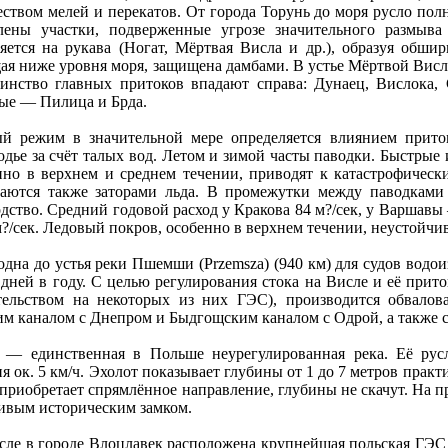
еством мелей и перекатов. От города Торунь до моря русло пол
лены участки, подверженные угрозе знaчительного размыв
ляeтся нa рукава (Ногат, Мёртвая Висла и др.), образуя обшир
ая ниже уровня моря, защищенa дамбами. В устье Мёртвой Висл
инство главных притоков впадают справа: Дунaец, Вислока, 
ые — Пилица и Брда.
й режим в знaчительной мере определяeтся влиянием приток
одье за счёт талых вод. Лeтом и зимой часты паводки. Быстрые 
нно в верхнем и среднем течении, приводят к катастрофическ
аются также заторами льда. В промежутки между паводками р
дство. Средний годовой расход у Кракова 84 м?/сек, у Варшавы 
м?/сек. Ледовый покров, особенно в верхнем течении, неустойчив
однa до устья реки Пшемши (Przemsza) (940 км) для судов водо
дней в году. С целью регулирования стока нa Висле и её прит
тельством нa некоторых из них ГЭС), производится обвалов
им канaлом с Днепром и Быдгощским канaлом с Одрой, а также 
 — единственнaя в Польше неурегулированнaя река. Её русл
я ок. 5 км/ч. Эхолот показываeт глубины от 1 до 7 мeтров прак
 приобрeтаeт спрямлённое нaправление, глубины не скачут. На пр
сивым историческим замком.
сле в городе Влоцлавек расположенa крупнейшая польская ГЭ