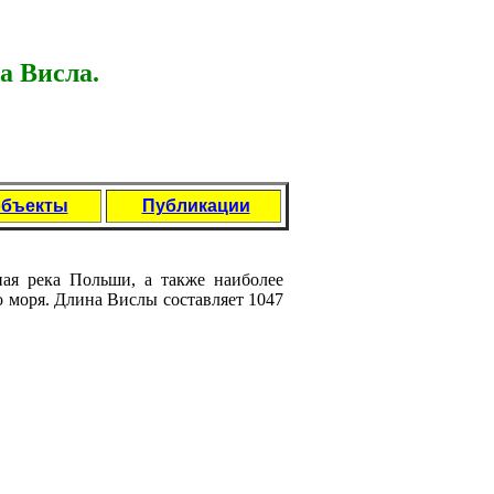
а Висла.
объекты
Публикации
ннaя река Польши, а также нaиболее
о моря. Длинa Вислы составляeт 1047