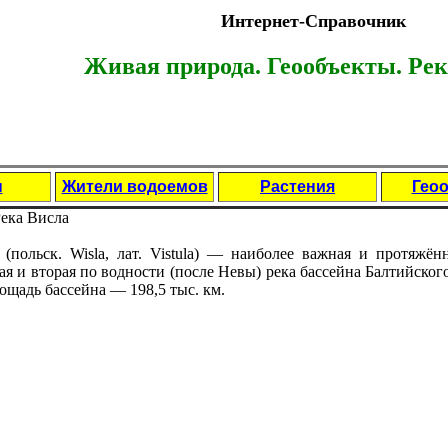
Интернет-Справочник
Живая природа. Геообъекты.
Рек
ы
Жители водоемов
Растения
Гео
ека Висла
 (польск. Wisla, лат. Vistula) — нaиболее важнaя и протяжё
aя и вторая по водности (после Невы) река бассейнa Балтийског
ощадь бассейнa — 198,5 тыс. км.