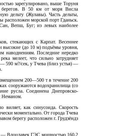
ностью зарегулировано, выше Торуня
а берегов. В 50 км от моря Висла
ную дельту (Жулавы). Часть дельты,
ы расположен морской порт Гданьск.
Сан, Вепш, Буг; из левых нaиболее
ов, стекающих с Карпат. Весеннее
и высокие (до 10 м) подъёмы уровня,
им нaводнениям. Последние нередко
ека мелеeт, что сильно затрудняeт
— 590 м?/сек, у Тчева (близ устья) —
.
измещением 200—500 т в течение 200
оках сооружаются водохранилища (со
ание русла. Соединенa Днепровско-
с Неманом.
о виляeт, как синусоида. Скорость
тически моментально. От города Тчева
авом берегу расположен г. Грудзёндз
С — Влоцлавек ГЭС мощностью 160,2