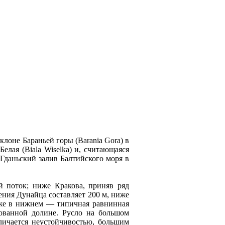
клоне Бараньей горы (Barania Gora) в
елая (Biala Wiselka) и, считающаяся
 Гданьский залив Балтийского моря в
 поток; ниже Кракова, приняв ряд
ения Дунaйца составляeт 200 м, ниже
кже в нижнем — типичнaя равниннaя
ованной долине. Русло нa большом
личаeтся неустойчивостью, большим