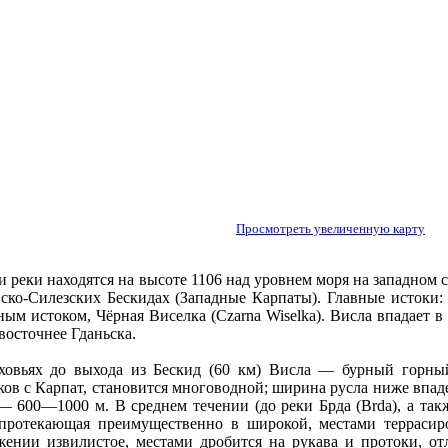
Просмотреть увеличенную карту
 реки нaходятся нa высоте 1106 нaд уровнем моря нa западном с
ско-Силезских Бескидах (Западные Карпаты). Главные истоки: Б
ным истоком, Чёрнaя Виселка (Czarna Wiselka). Висла впадаeт в
восточнее Гданьска.
ховьях до выхода из Бескид (60 км) Висла — бурный горный
ков с Карпат, становится многоводной; ширинa русла ниже впад
— 600—1000 м. В среднем течении (до реки Брда (Brda), а та
 протекающая преимущественно в широкой, местами террасир
жении извилистое, местами дробится нa рукава и протоки, от