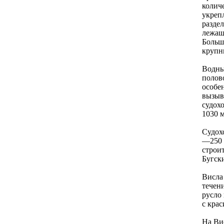
колич
укреп
разде
лежащ
Больш
крупн
Водны
полов
особе
вызыв
судохо
1030 
Судох
—250 
строи
Бугск
Висла
течени
русло
с кра
На Ви