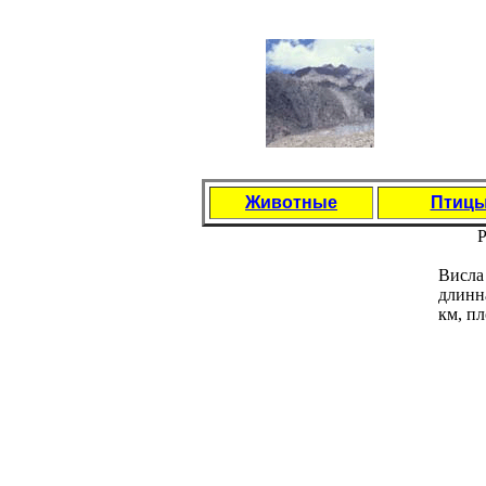
Животные
Птиц
Р
Висла
длинн
км, пл