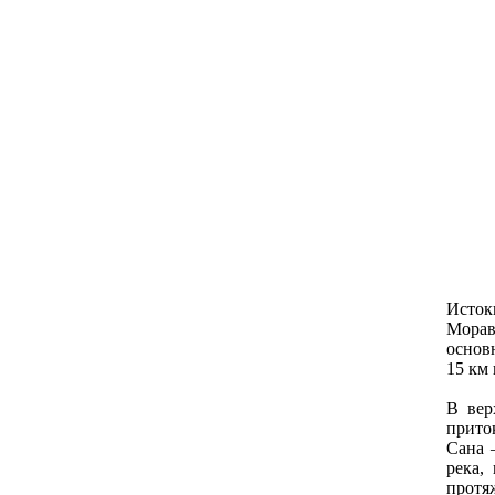
Истоки
Морав
основ
15 км 
В вер
прито
Санa 
река,
протя