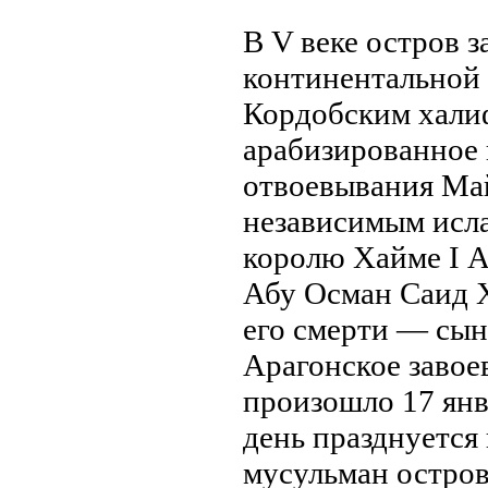
В V веке остров 
континентальной
Кордобским халиф
арaбизированное 
отвоевывания Ма
независимым исла
королю Хайме I А
Абу Осман Саид 
его смерти — сын
Арaгонское завое
произошло 17 янв
день прaзднуется
мусульман остро