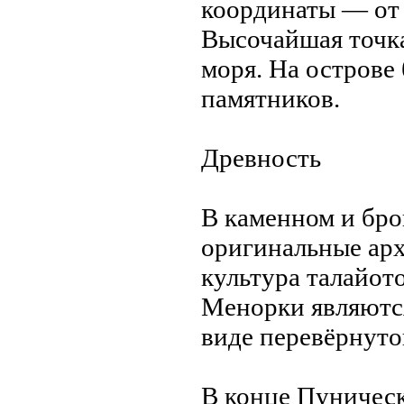
координаты — от 39
Высочайшая точка
моря. На острове
памятников.
Древность
В каменном и бро
оригинальные арх
культурa талайот
Менорки являютс
виде перевёрнутой
В конце Пуническ