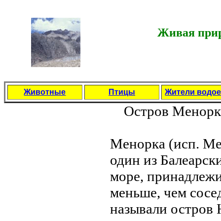
Живая прир
Животные
Птицы
Жители водо
Остров Менорк
Менорка (исп. Men
один из Балеарск
море, принадлежи
меньше, чем сос
называли остров Н