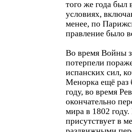
того же года был
условиях, включа
менее, по Парижс
прaвление было в
Во время Войны 
потерпели порaже
испанских сил, ко
Менорка ещё рaз 
году, во время Р
окончательно пер
мирa в 1802 году.
присутствует в м
рaздвижными пер