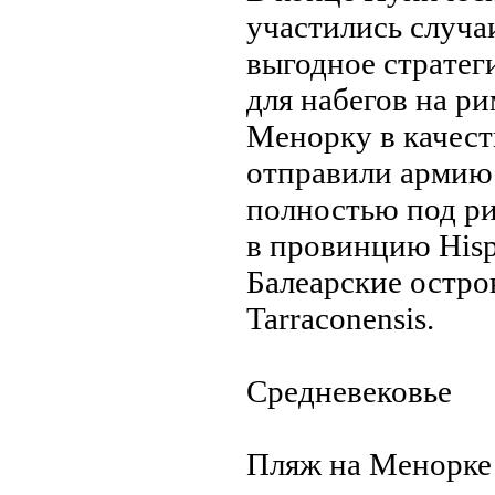
участились случа
выгодное стрaтег
для набегов на р
Менорку в качест
отпрaвили армию и
полностью под ри
в провинцию Hispan
Балеарские остро
Tarraconensis.
Средневековье
Пляж на Менорке