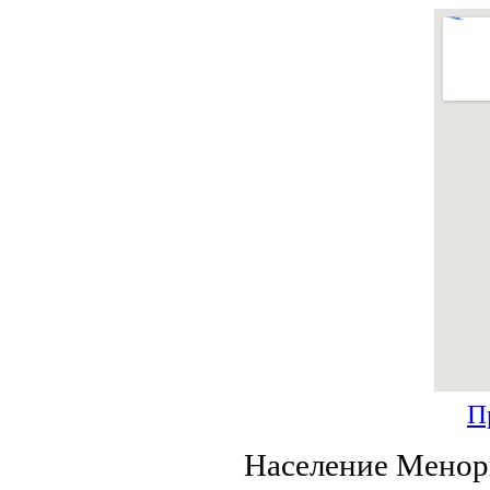
П
Население Менорк