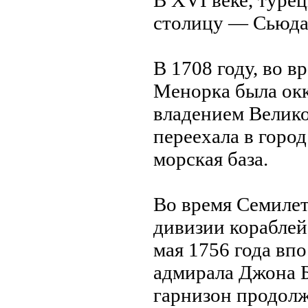
В XVI веке, туре
столицу — Сьюда
В 1708 году, во в
Менорка была окк
владением Велико
переехала в город
морская база.
Во время Семилет
дивизии корaблей
мая 1756 года вп
адмирaла Джона Б
гарнизон продолж