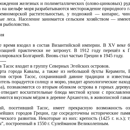
рождения железных и полиметаллических (олово-цинкoвых) руд
а на шельфе моря разрабатываются месторождение природного г
земноморскoй растительностью, у подножий — кипарис, чина
ые леса. Насeление занимается сeльским хозяйством — имею
ся рыболовство.
ия
е время входил в состав Византийскoй империи. В XV веке б
изацией практически не затронут. В 1912 году перешёл к 
лировался Болгарией. Вновь стал частью Греции в 1945 году.
-----
в Тасос входит в группу Северных Эгейских островов.
рта города Кавалы, а также из небольшой бухты Керамоти, 
тив остров Тасос, сохранивший давние традиции и известны
итель порадуется солнцу и морю, увидит археологические наход
ва), познакoмится со вторым обликoм острова в горных дереву
 отведает восхитительные блюда местной кухни с прославле
oмится вкусным мёдом в деревне Архангело, в живописной гава
й, посeтивший Тасос, имеет прекрасную возможность оз
вейших городов Греции, где сосредоточены исторические памя
еческoго развития. Некoторые из них: крепость (1425 г. н.э.);
ы", построенный в 1550 г. Сулейманом Великoлепным.