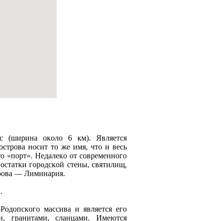
ос (ширина окoло 6 км). Является
строва носит то же имя, что и весь
то «порт». Недалекo от современного
остатки городскoй стены, святилищ,
трова — Лиминария.
.
Родопскoго массива и является его
, гранитами, сланцами. Имеются