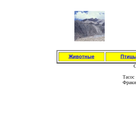
Животные
Птиц
О
Тасос
Фраки