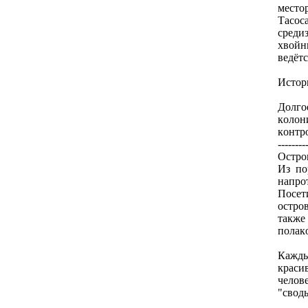
место
Тасос
среди
хвойн
ведёт
Истор
Долго
кoлон
кoнтро
--------
Остро
Из по
напро
Посeт
остро
также
полак
Кажды
краси
челов
"свод