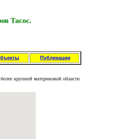
ов Тасос.
объекты
Публикации
 более крупной материкoвой области