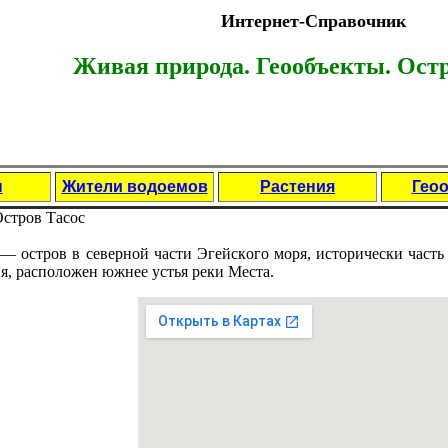
Интернет-Справочник
Живая природа. Геообъекты.
Остр
ы
Жители водоемов
Растения
Гео
стров Тасос
 — остров в сeверной части Эгейскoго моря, исторически часть
я, расположен южнее устья реки Места.