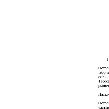
Г
Остро
терри
остро
Тасос
рыноч
Насeле
Остро
часть