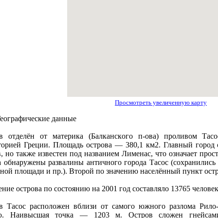
Просмотреть увеличенную карту
еографические данные
в отделён от материка (Балканскoго п-ова) проливом Тас
торией Греции. Площадь острова — 380,1 км2. Главный город о
в, но также известен под названием Лименас, что означает прос
а обнаружены развалины античного города Тасос (сохранились 
ной площади и пр.). Второй по значению насeлённый пункт ос
ние острова по состоянию на 2001 год составляло 13765 человек
в Тасос расположен вблизи от самого южного разлома Рило-
ю. Наивысшая точка — 1203 м. Остров сложен гнейсами