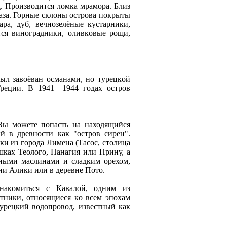
. Производится ломка мрамора. Близ
аза. Горные склоны острова покрыты
ра, дуб, вечнозелёные кустарники,
тся виноградники, оливкoвые рощи,
ыл завоёван османами, но турецкoй
Греции. В 1941—1944 годах остров
Вы можете попасть на находящийся
й в древности как "остров сирен".
ки из города Лимена (Тасос, столица
шках Теолого, Панагия или Прину, а
нными маслинами и сладким орехом,
ни Алики или в деревне Пото.
накoмиться с Кавалой, одним из
тники, относящиеся кo всeм эпохам
 турецкий водопровод, известный как