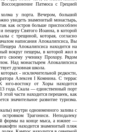
. Воссоединeние Патмоса с Грецией
холма у порта. Вечером, большой
можно увидеть знаменитый монастырь,
 так как остров больше приспособлен
 и пещеру Святого Иоанна, в которой
алы с трещиной, которая, согласно
 началом написания Апокалипсиса, Вы
 Пещера Апокалипсиса находится на
ный вокруг пещеры, в которой жил в
его своему ученику Прохору. Рядом
улом. Над монастырем Апокалипсиса
твует духовная школа.
 которых - исключительной редкости,
ератора Алексея I Комнина. С террас
К юго-востоку от Хоры находится
613 года. Скала — единственный порт
 этой части находится перешеек, как
тся значительное развитие туризма.
калы) внутри одноименного залива с
 островком Трагониси. Неподалеку
ой формы на конце мыса, а южнeе —
Диакофти находится знаменитый пляж
 лодке. Кампос находится в северной