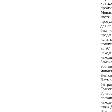
кратк
произо
Монас
светящ
прогул
для па
был н
предан
испыт
полпу
95-97
наход
находя
Замеча
900 ко
монас
Благов
Патмос
бы ра
Сущес
Григо
песча
наход
пляж 
Псили-