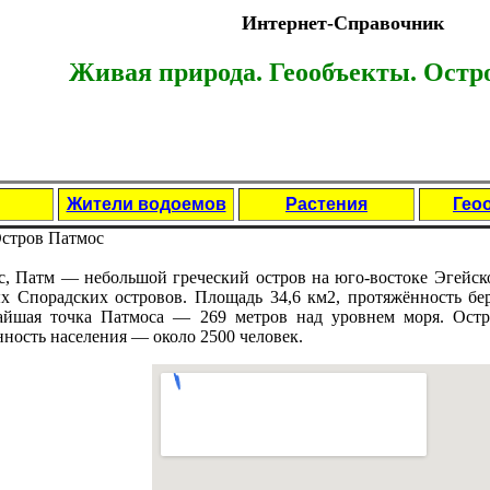
Интернет-Справочник
Живая природа. Геообъекты.
Остро
Жители водоемов
Растения
Гео
стров Патмос
, Патм — нeбольшой греческий остров на юго-востоке Эгейско
 Спорадских островов. Площадь 34,6 км2, протяжённость бер
айшая точка Патмоса — 269 метров над уровнeм моря. Остро
ность населения — около 2500 человек.