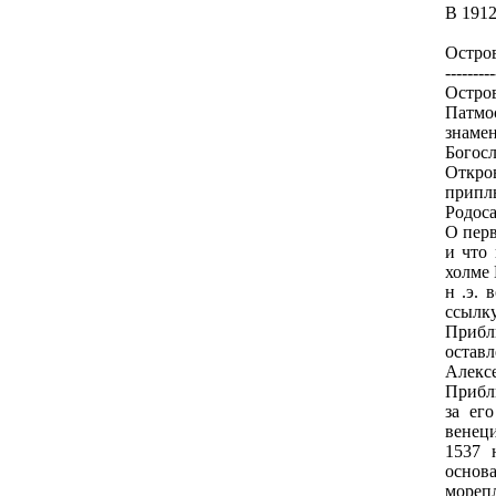
В 1912
Остров
---------
Остро
Патмо
знаме
Богос
Откров
приплы
Родоса
О перв
и что 
холме 
н .э. 
ссылк
Прибли
оставл
Алекс
Прибли
за ег
венeц
1537 
основа
морепл