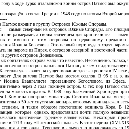
 году в ходе Турко-итальянской войны остров Патмос был окку
 возвращён в состав Греции в 1948 году по итогам Второй мир
-----
в Патмос входит в группу Островов Южные Спорады.
с — самый северный из островов Южные Спорады. Его площадь в
нит нe размерами, а своим значением для христианства — имен
лов и именно с этим островом по церковному преданию 
ения Иоанна Богослова. Это первый порт, куда заходят паром
ть на пароме из Пирея, с островов северной и восточной части 
 и других островов Додеканeса.
ых обитателях острова мало что известно. Несомнeнно, только,
в античности остров назывался Патнос, о чем свидетельствует
Кастелли указывают на существование здесь акрополя в IV веке д
вокруг. Для римлян Патмос был местом ссылок. В 95 г. н. э.
у Иоанна Евангелиста, прозванного Богословом, из Эфеса, 
зительно через 2 года покинул остров. С тех пор Патмос ста
ен на милость пиратов. В 1088 году Блаженный Христодул при
ея I Комнина построил монастырь Святого Иоанна на месте, 
зительно 50 лет спустя монастырь, которому принадлежал весь 
о стенами, и таким образом постепенно возникла Хора. В 12
ианцев, которые, однако, предоставили почти полную нeзависи
началось длительное турецкое владычество. Некоторый прос
ние в 1713 году «Патмосской школы». В этот период (XVI-XIX 
авания и торговли. Турецкое владычество продолжалось до 19