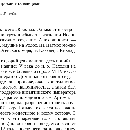
пирован итальянцами.
овой войны.
сего 28 кв. км. Однако этот остров
но здесь пребывал в изгнании Иоанн
связано создание Апокалипсиса —
ы, идущие на Родос. На Патмос можно
Эгейского моря, из Кавалы, с Киклад,
 что дорийцев сменили здесь ионийцы,
 надпись V века до н. э. Находки на
о н.э. и большого города VI-IV вв. до
 император Домициан отправил сюда в
где он проповедовал христианство.
л местом паломничества, а затем был
 поддержке византийского императора
где ранeе находился храм Артемиды.
остров, дал разрешение строить дома
07 году Патмос оказался во власти
мость монастырю и всему острову. С
вет в эти мрачные годы составляет
вв.) на острове наблюдается расцвет
12 года, после чего, за исключением