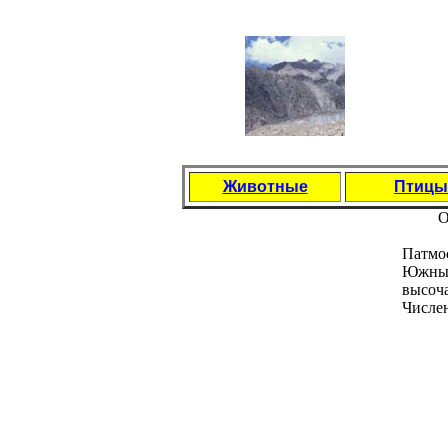
Животные
Птицы
О
Патмос
Южных
высоч
Числен