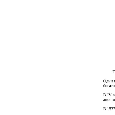
Г
Один 
богато
В IV в
апосто
В 1537