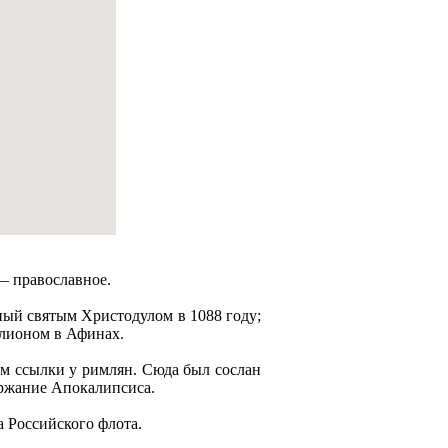
— православное.
ый святым Христодулом в 1088 году;
елионом в Афинах.
том ссылки у римлян. Сюда был сослан
ержание Апокалипсиса.
а Российского флота.