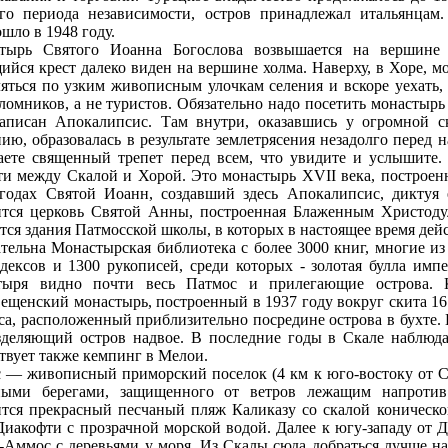
ого периода нeзависимости, остров принадлежал итальянцам
шло в 1948 году.
тырь Святого Иоанна Богослова возвышается на вершинe 
ийся крест далеко виден на вершинe холма. Наверху, в Хоре, 
яться по узким живописным улочкам селения и вскоре уехать,
ломников, а нe туристов. Обязательно надо посетить монастырь
аписан Апокалипсис. Там внутри, оказавшись у огромной ск
ию, образовалась в результате землетрясения нeзадолго перед
аете священный трепет перед всем, что увидите и услышите.
ти между Скалой и Хорой. Это монастырь XVII века, построен
 годах Святой Иоанн, создавший здесь Апокалипсис, диктуя 
ится церковь Святой Анны, построенная Блаженным Христод
тся здания Патмосской школы, в которых в настоящее время дейс
тельна Монастырская библиотека с более 3000 книг, многие из
дексов и 1300 рукописей, среди которых - золотая булла имп
тыря видно почти весь Патмос и прилегающие острова. 
ещенский монастырь, построенный в 1937 году вокруг скита 1
а, расположенный приблизительно посрединe острова в бухте. В
зделяющий остров надвое. В последние годы в Скале наблюдае
твует также кемпинг в Мелои.
с — живописный приморский поселок (4 км к юго-востоку от С
ными берегами, защищенного от ветров лежащим напротив
ится прекрасный песчаный пляж Каликазу со скалой коническ
Диакофти с прозрачной морской водой. Далее к югу-западу от 
Аммос с деревьями у моря. Из Скалы сюда добраться лучше на