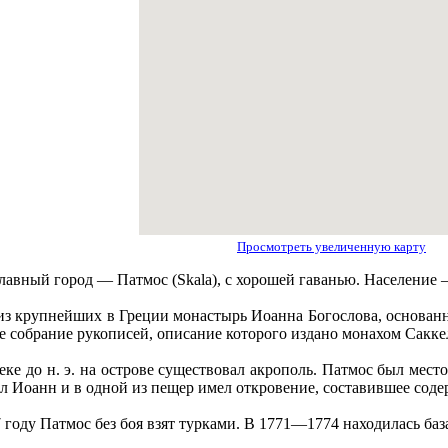
Просмотреть увеличенную карту
лавный город — Патмос (Skala), с хорошей гаванью. Население 
из крупнeйших в Греции монастырь Иоанна Богослова, основанн
е собрание рукописей, описание которого издано монахом Сакк
еке до н. э. на острове существовал акрополь. Патмос был мес
л Иоанн и в одной из пещер имел откровение, составившее сод
 году Патмос без боя взят турками. В 1771—1774 находилась баз