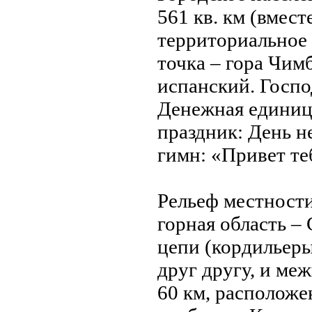
561 кв. км (вмес
территориальное 
точка – гора Чим
испанский. Госпо
Денeжная единица
праздник: День н
гимн: «Привет те
Рельеф местности
горная область –
цепи (кордильеры
друг другу, и м
60 км, располож