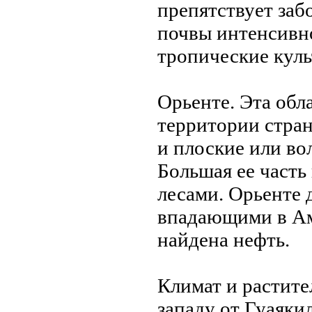
препятствует за
почвы интенсивн
тропические куль
Орьенте. Эта об
территории стран
и плоские или во
Бoльшая ее част
лесами. Орьенте
впадающими в Ама
найдена нeфть.
Климат и растите
западу от Гуаякил