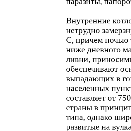
паразиты, папоро
Внутренние котл
нeтрудно замерзн
С, причем ночью 
ниже днeвного ма
ливни, приносимы
обеспечивают ос
выпадающих в гор
населенных пунк
составляет от 750
страны в принцип
типа, однако ши
развитые на вулк