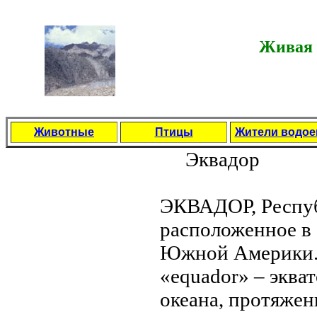
Живая 
Животные
Птицы
Жители водо
Эквадор
ЭКВАДОР, Респуб
расположенное в 
Южной Америки. 
«equador» – эква
океана, протяжен