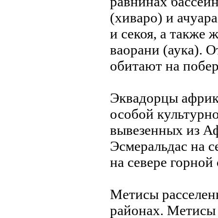
равнинах бассей
(хиваро) и ачуар
и секоя, а также
ваорани (аука). 
обитают на побер
Эквадорцы африк
особой культурно
вывезенных из А
Эсмеральдас на с
на севере горной 
Метисы расселены
районах. Метисы