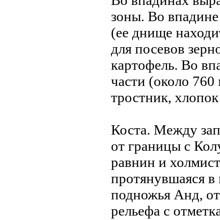
Во впадинах выр
зоны. Во впадинe
(ее днище находи
для посевов зерн
картофель. Во в
части (около 760
тростник, хлопок
Коста. Между зап
от границы с Кол
равнин и холмист
протянувшаяся в
подножья Анд, от
рельефа с отметка