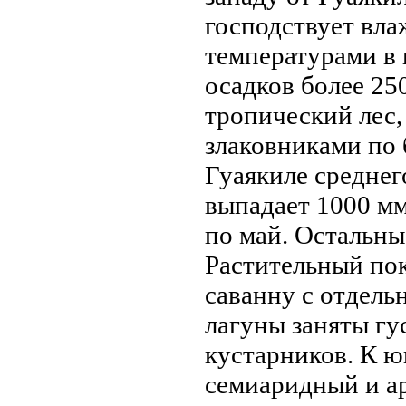
господствует вл
температурами в 
осадков более 25
тропический лес
злаковниками по 
Гуаякиле среднeг
выпадает 1000 мм
по май. Остальны
Растительный по
саванну с отдель
лагуны заняты гу
кустарников. К ю
семиаридный и а