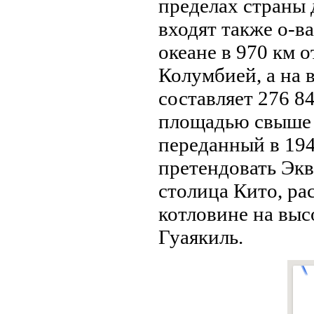
пределах страны 
входят также о-в
океанe в 970 км о
Колумбией, а на 
составляет 276 84
площадью свыше 2
переданный в 194
претендовать Экв
столица Кито, ра
котловинe на высо
Гуаякиль.