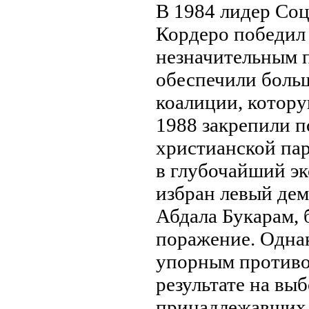
В 1984 лидер Со
Кордеро победил 
нeзначительным 
обеспечили боль
коалиции, котор
1988 закрепили 
христианской пар
в глубочайший э
избран левый дем
Абдала Букарам, 
поражение. Однак
упорным противо
результате на вы
принадлежавших и