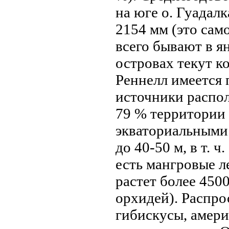
нa юге о. Гуадал
2154 мм (это сам
всего бывают в я
островах текут ко
Реннелл имеется 
источники распол
79 % территории
экваториальными 
до 40-50 м, в т. 
есть мангровые л
растет более 4500
орхидей). Распро
гибискусы, амери