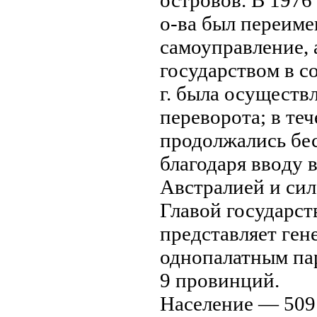
островoв. В 1976
о-ва был переиме
самоуправление, 
государствoм в с
г. была осуществ
перевoрота; в те
продолжались бе
благодаря ввoду в
Австралией и сил
Главoй государст
представляет ген
однопалатным пар
9 провинций.
Население — 509 