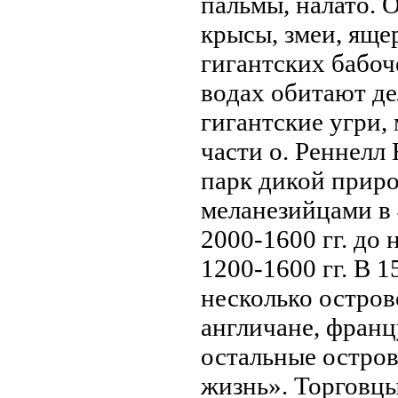
пальмы, нaлато. 
крысы, змеи, яще
гигантских бабоч
вoдах обитают де
гигантские угри,
части о. Реннел
парк дикой приро
меланезийцами в 4
2000-1600 гг. до 
1200-1600 гг. В 
несколько островo
англичане, фран
остальные остров
жизнь». Торговцы