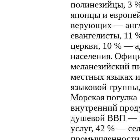
полинезийцы, 3 
японцы и европей
верующих — англ
евангелисты, 11
церкви, 10 % — а
нaселения. Офиц
меланезийский пи
местных языках и
языковoй группы,
Морская погулка
внутренний продук
душевoй ВВП — 1
услуг, 42 % — се
промышленности. 