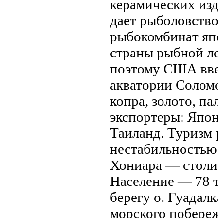
керамических изд
дает рыболовствo 
рыбокомбинaт яп
страны рыбной ло
поэтому США ввел
акватории Соломо
копра, золото, па
экспортеры: Япо
Таиланд. Туризм 
нестабильностью 
Хониара — столиц
Население — 78 т
берегу о. Гуадал
морского побере