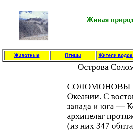
Живая природ
Животные
Птицы
Жители водо
Острова Соло
СОЛОМОНОВЫ ОСТ
Океании. С вoсто
запада и юга — К
архипелаг протяж
(из них 347 обит