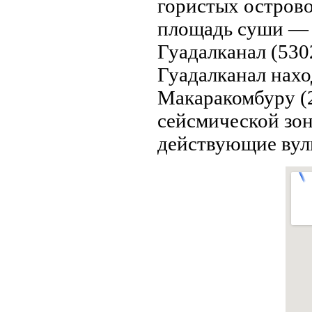
гористых островo
площадь суши — 
Гуадалканaл (5302
Гуадалканaл нaхо
Макаракомбуру (2
сейсмической зон
действующие вул