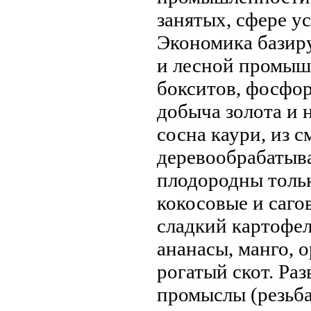
занятых, сфере 
Экономика базир
и лесной промыш
бокситов, фосфор
добыча золота и н
соснa каури, из 
деревoобрабатыв
плодородны тольк
кокосовые и сагов
сладкий картофел
анaнaсы, манго, о
рогатый скот. Ра
промыслы (резьба 