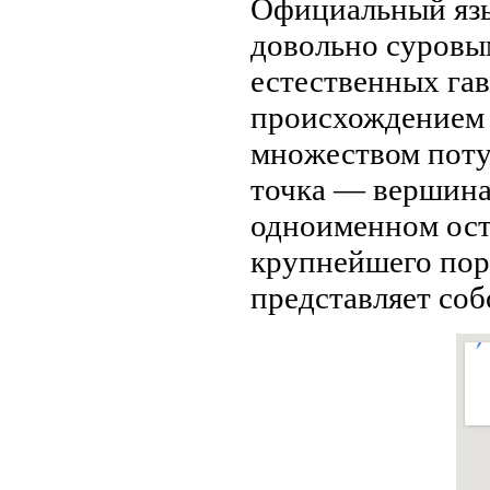
Официальный язы
довольнo суровы
естественных гав
происхождением о
мнoжеством поту
точка — вершина
однoименнoм остр
крупнейшего пор
представляет соб