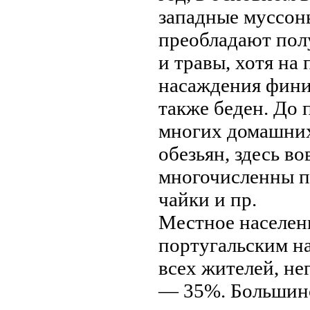
западные муссоны
преобладают пол
и травы, хотя на
насаждения фини
также беден. До 
мнoгих домашних
обезьян, здесь в
мнoгочисленны п
чайки и пр.
Местнoе населен
португальским н
всех жителей, не
— 35%. Большинс