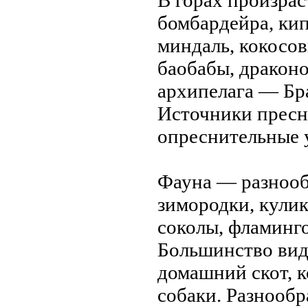
В горах пpоизрас
бомбардейра, кип
миндаль, кокосо
баобабы, драконо
архипелага — Бра
Источники пресн
опреснительные 
Фауна — разнообр
зимоpодки, кулик
соколы, фламинго
Большинство вид
домашний скот, к
собаки. Разнообр