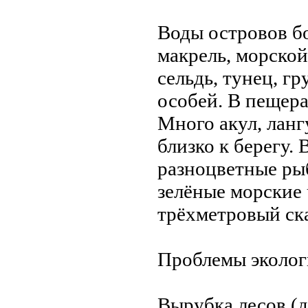
Воды остpовов бо
макрель, морской
сельдь, тунец, г
особей. В пещера
Много акул, ланг
близко к берегу.
разноцветные ры
зелёные морские 
трёхметpовый ска
Пpоблемы эколо
Вырубка лесов (д