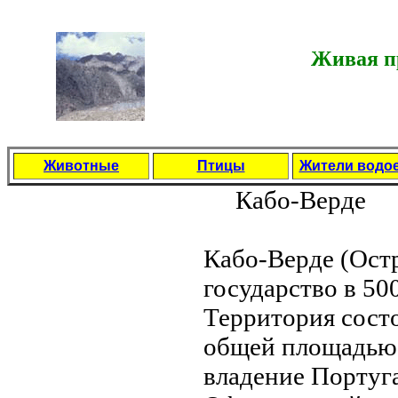
Живая пр
Животные
Птицы
Жители водо
Кабо-Верде
Кабо-Верде (Ост
государство в 50
Территория состо
общей площадью ч
владение Португ