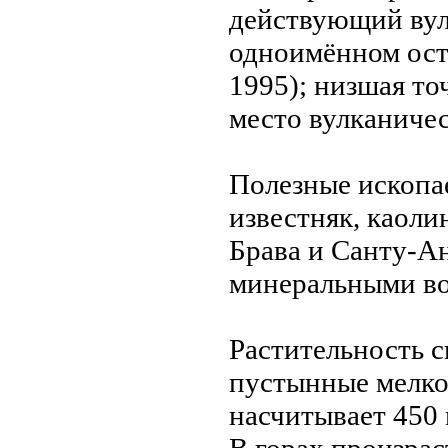
действующий вул
одноимённом ост
1995); низшая то
место вулканичес
Полезные ископае
известняк, каоли
Брава и Санту-Ан
минеральными во
Растительность 
пустынные мелко
насчитывает 450 