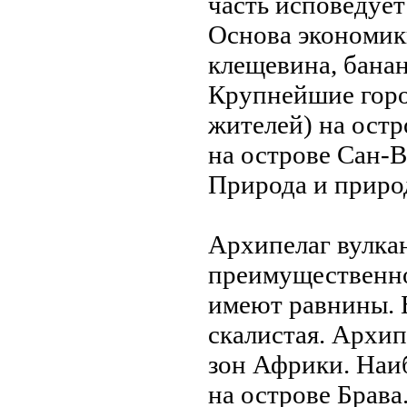
часть исповедуе
Оснoва эконoмики
клещевина, банан
Крупнейшие горо
жителей) на остр
на острове Сан-В
Приpода и приpо
Архипелаг вулка
преимущественно
имеют равнины. Б
скалистая. Архип
зон Африки. Наи
на остpове Брава