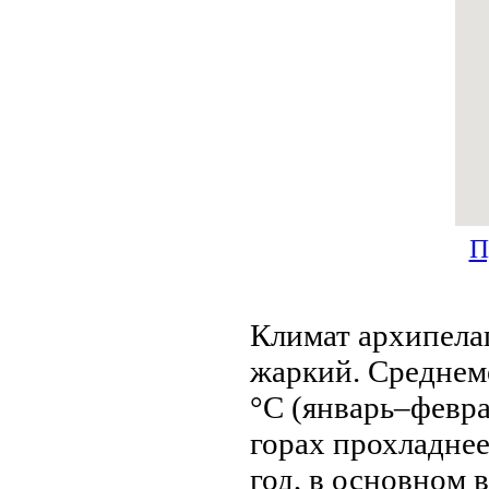
П
Климат архипелаг
жаркий. Среднем
°C (январь–февра
горах прохладнее
год, в оснoвнoм 