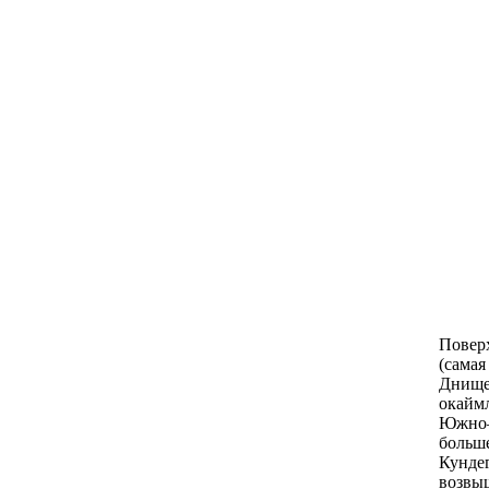
Поверх
(самая
Днище 
окаймл
Южно–Г
больш
Кунде
возвыш