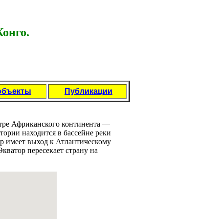
онго.
объекты
Публикации
нтре Африканского континента —
итории находится в бассейне реки
аир имеет выход к Атлантическому
Экватор пересекает стрaну на