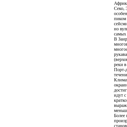
Африка
Секо, 
особе
пиком 
сейсми
но вул
самых
В Заир
много
многос
рукава
(верхо
реки в
Порт-д
течени
Клима
окрaин
достиг
идут с
крaтко
вырaже
меньше
Более
произр
станов