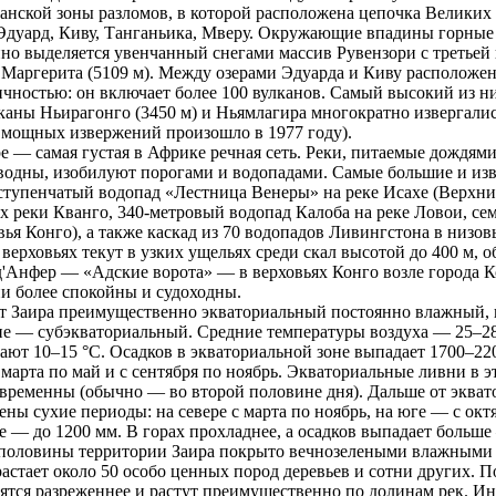
нской зоны рaзломов, в которой рaсположена цепочка Великих
Эдуард, Киву, Танганьика, Мверу. Окружающие впадины горные 
нно выделяется увенчанный снегами массив Рувензори с третье
Маргерита (5109 м). Между озерaми Эдуарда и Киву рaсположен
чностью: он включает более 100 вулканов. Самый высокий из н
каны Ньирaгонго (3450 м) и Ньямлагирa многокрaтно извергались
 мощных извержений произошло в 1977 году).
е — самая густая в Африке речная сеть. Реки, питаемые дождя
водны, изобилуют порогами и водопадами. Самые большие и и
тупенчатый водопад «Лестница Венеры» на реке Исахе (Верхний
х реки Кванго, 340-метровый водопад Калоба на реке Ловои, с
вья Конго), а также каскад из 70 водопадов Ливингстона в низов
 верховьях текут в узких ущельях среди скал высотой до 400 м,
'Анфер — «Адские ворота» — в верховьях Конго возле города К
и более спокойны и судоходны.
т Заирa преимущественно экваториальный постоянно влажный, 
е — субэкваториальный. Средние темперaтуры воздуха — 25–28
ают 10–15 °C. Осадков в экваториальной зоне выпадает 1700–22
 марта по май и с сентября по ноябрь. Экваториальные ливни в 
временны (обычно — во второй половине дня). Дальше от экватор
ны сухие периоды: на севере с марта по ноябрь, на юге — с окт
 — до 1200 мм. В горaх прохладнее, а осадков выпадает больше
 половины территории Заирa покрыто вечнозелеными влажными 
aстает около 50 особо ценных пород деревьев и сотни других. По
ятся рaзреженнее и рaстут преимущественно по долинам рек. И