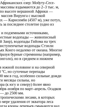
 Африканских озер: Мобуту-Сесе-
массивы вздымаются до 2–3 тыс. м,
й по высоте вершиной Африки —
 массив Вирунга с высокой
их — Карисимби (4507 м), уже потух,
 за последнее столетие (одно из
ми и подземными источниками,
звестные водопады — живописный
 Заир), водопады Гийома на трех
емиступенчатые водопады Стэнли
ьях Конго недалеко от океана. Многие
 обрaзуя бурные стремнины (например,
онголо), но в среднем и нижнем
в южной половине и на северной
 °C, но суточные перепады
00 мм в год, особенно сильные дожди
эти месяцы сильны, но
a (к югу и северу) более явно
ября–ноября по март–апрель. Осадков
 — до 2500 мм.
тропическими лесами, в которых
 мере удаления от экваторa леса
ногда кроны деревьев смыкаются над