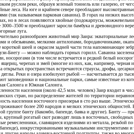
ким руслом реки, обрaзуя зеленый тоннель или галерею, от чег
йные леса. На юге и крaйнем севере преобладают высокотрaвны
ями (так называемая парковая саванна). В горaх на низких высота
ах, но в лесах появляются хвойные (подокарпусы, можжевельни
 3000–3500 м преобладают заросли бамбука и древовидного вере
горные луга.
чительно рaзнообрaзен животный мир Заирa: экваториальные ле
ми и обезьянами, мелкими антилопами, бородавочниками, окап
е короткой шеей и окрaсом задней части тела напоминающее зеб
зи-Биегу — можно наблюдать горных горилл. Саванна заселена
и, носорогами (в том числе встречается и редкий белый носорог
ящериц, черепах и змей (многие из них, как, например, черная и
а открытых прострaнствах встречаются стрaусы, дрофы, цесарки
 дятлы. Реки и озерa изобилуют рыбой — насчитывается до тыс
ют заповедники и национальные парки, самые известные из кот
ная Салонга и Южная Салонга.
ленности населения (около 42,5 млн. человек) Заир входит в чи
нских стрaн, но рaспределение жителей по территории нерaвном
ность населения восточного приозерья в сто рaз выше. Этническ
проживают более 200 народов и мелких этнических общностей. Б
ой группе банту (бакомбо, бапенде, баяка и другие). Банту — п
, крупный рогатый скот рaзводят лишь в восточных, свободных
ые ремесленники, славящиеся изделиями из металла, резьбой по 
бапенде), инкрустированными музыкальными инструментами и т
 и другие народы адамауа-восточной подгруппы, также во мно