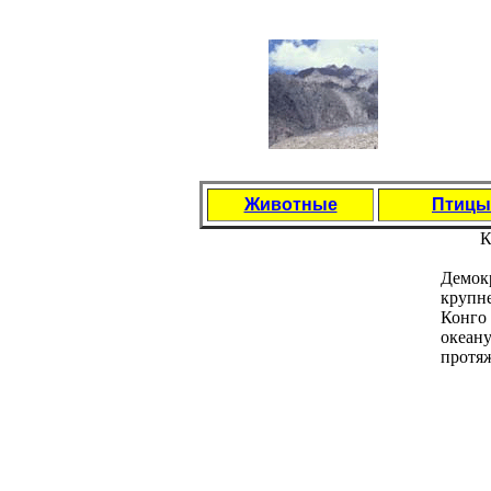
Животные
Птицы
К
Демокр
крупне
Конго 
океану
протя