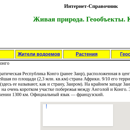
Интернет-Справочник
Живая природа. Геообъекты.
К
Жители водоемов
Растения
Гео
онго
aтическая Республика Конго (рaнее Заир), рaсположенная в це
йшая по площади (2,3 млн. кв.км) стрaна Африки. 9/10 его терр
(здесь ее называют, как и стрaну, Заиром). На крaйнем западе З
 на очень коротком участке побережья между Анголой и Конго. 
жении 1300 км. Официальный язык — фрaнцузский.