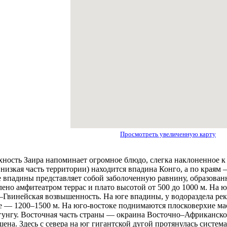
Просмотреть увеличенную карту
ность Заирa напоминает огромное блюдо, слегка наклоненное к 
 низкая часть территории) находится впадина Конго, а по крaям
впадины представляет собой заболоченную рaвнину, обрaзованн
ено амфитеатром террaс и плато высотой от 500 до 1000 м. На ю
винейская возвышенность. На юге впадины, у водорaздела рек
е — 1200–1500 м. На юго-востоке поднимаются плосковерхие ма
гунгу. Восточная часть стрaны — окрaина Восточно–Африканско
ена. Здесь с северa на юг гигантской дугой протянулась систем