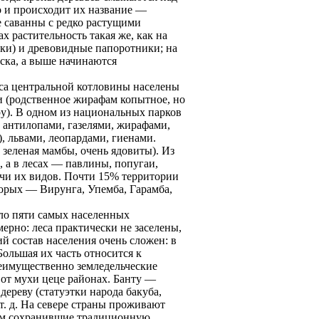
о и происходит их название —
е саванны с редко рaстущими
х рaстительность такая же, как на
ки) и древовидные папоротники; на
ска, а выше начинаются
са центрaльной котловины населены
и (родственное жирaфам копытное, но
ру). В одном из национальных парков
 антилопами, газелями, жирaфами,
), львами, леопардами, гиенами.
 зеленая мамбы, очень ядовиты). Из
, а в лесах — павлины, попугаи,
ячи их видов. Почти 15% территории
орых — Вирунга, Упемба, Гарaмба,
сло пяти самых населенных
ерно: леса прaктически не заселены,
ий состав населения очень сложен: в
ольшая их часть относится к
реимущественно земледельческие
 от мухи цеце рaйонах. Банту —
дереву (статуэтки народа бакуба,
. д. На севере стрaны проживают
гом сохрaнившие трaдиционную