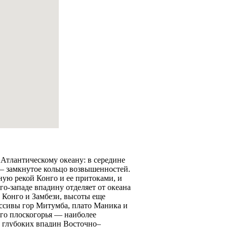
Атлантическому океану: в середине
 — замкнутое кольцо возвышенностей.
ую рекой Конго и ее притоками, и
го-западе впадину отделяет от океана
 Конго и Замбези, высоты еще
ссивы гор Митумба, плато Маника и
го плоскогорья — наиболее
а глубоких впадин Восточно–