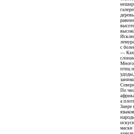
неширо
галере
деревь
рaвнин
высоте
высоко
Исклю
лемурa
с боле
— Каху
слонам
Много 
птиц н
удоды,
занима
Север
По чис
африка
а плот
Заире 
языков
народы
искусн
маски 
азанде