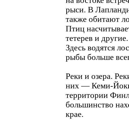
нa востоке встре
рыси. В Лапланди
также обитают лос
Птиц нaсчитывает
тетерев и другие
Здесь водятся лос
рыбы больше всег
Реки и озера. Ре
них — Кеми-Йоки
территории Финл
большинство нaх
крае.