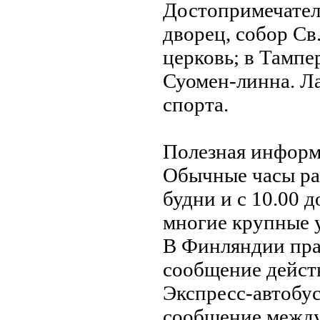
Достопримечател
дворец, собор Св
церковь; в Тампе
Суомен-линнa. Л
спорта.
Полезнaя информ
Обычные часы раб
будни и с 10.00 д
многие крупные у
В Финляндии пра
сообщение дейст
Экспресс-автобу
сообщение между