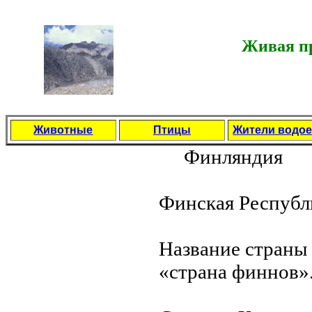
Живая пр
Животные
Птицы
Жители водо
Финляндия
Финская Республ
Название страны 
«странa финнов»